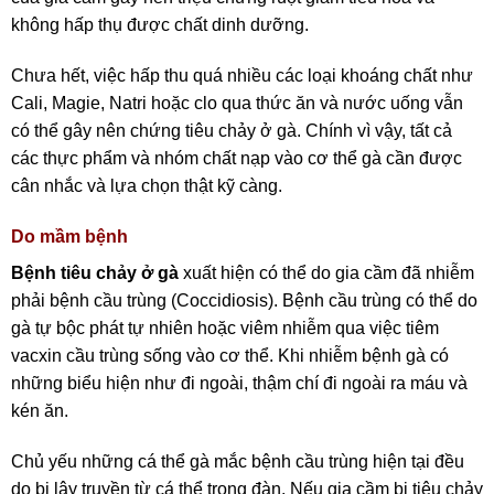
không hấp thụ được chất dinh dưỡng.
Chưa hết, việc hấp thu quá nhiều các loại khoáng chất như
Cali, Magie, Natri hoặc clo qua thức ăn và nước uống vẫn
có thể gây nên chứng tiêu chảy ở gà. Chính vì vậy, tất cả
các thực phẩm và nhóm chất nạp vào cơ thể gà cần được
cân nhắc và lựa chọn thật kỹ càng.
Do mầm bệnh
Bệnh tiêu chảy ở gà
xuất hiện có thể do gia cầm đã nhiễm
phải bệnh cầu trùng (Coccidiosis). Bệnh cầu trùng có thể do
gà tự bộc phát tự nhiên hoặc viêm nhiễm qua việc tiêm
vacxin cầu trùng sống vào cơ thể. Khi nhiễm bệnh gà có
những biểu hiện như đi ngoài, thậm chí đi ngoài ra máu và
kén ăn.
Chủ yếu những cá thể gà mắc bệnh cầu trùng hiện tại đều
do bị lây truyền từ cá thể trong đàn. Nếu gia cầm bị tiêu chảy