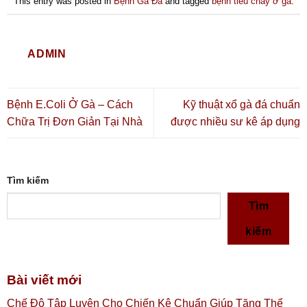
This entry was posted in
Bệnh Gà Đá
and tagged
bệnh tiêu chảy ở gà
.
ADMIN
Bệnh E.Coli Ở Gà – Cách
Kỹ thuật xổ gà đá chuẩn
Chữa Trị Đơn Giản Tại Nhà
được nhiều sư kê áp dụng
Tìm kiếm
Tìm
kiếm
Bài viết mới
Chế Độ Tập Luyện Cho Chiến Kê Chuẩn Giúp Tăng Thể