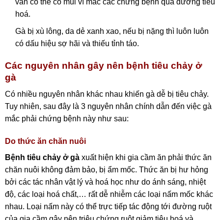
vẫn có thể có mùi vì mắc các chứng bệnh qua đường tiêu
hoá.
Gà bị xù lông, da dẻ xanh xao, nếu bị nặng thì luôn luôn
có dấu hiệu sợ hãi và thiếu tỉnh táo.
Các nguyên nhân gây nên bệnh tiêu chảy ở
gà
Có nhiều nguyên nhân khác nhau khiến gà dễ bị tiêu chảy.
Tuy nhiên, sau đây là 3 nguyên nhân chính dẫn đến việc gà
mắc phải chứng bệnh này như sau:
Do thức ăn chăn nuôi
Bệnh tiêu chảy ở gà
xuất hiện khi gia cầm ăn phải thức ăn
chăn nuôi không đảm bảo, bị ẩm mốc. Thức ăn bị hư hỏng
bởi các tác nhân vật lý và hoá học như do ánh sáng, nhiệt
độ, các loại hoá chất,… rất dễ nhiễm các loại nấm mốc khác
nhau. Loại nấm này có thể trực tiếp tác động tới đường ruột
của gia cầm gây nên triệu chứng ruột giảm tiêu hoá và