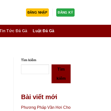
ĐĂNG NHẬP
ĐĂNG KÝ
Tin Tức Đá Gà
Luật Đá Gà
Tìm kiếm
Tìm
kiếm
Bài viết mới
Phương Pháp Vần Hơi Cho