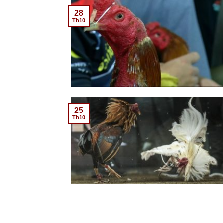
28
Th10
25
Th10