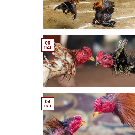
08
Th11
04
Th11