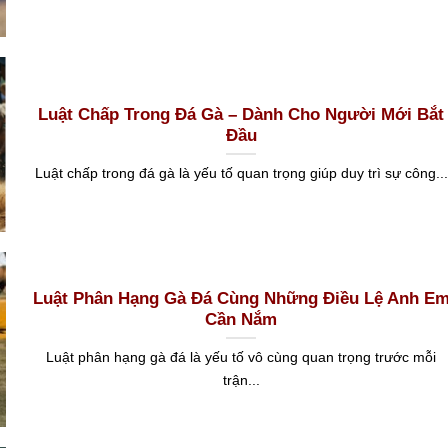
Luật Chấp Trong Đá Gà – Dành Cho Người Mới Bắt
Đầu
Luật chấp trong đá gà là yếu tố quan trọng giúp duy trì sự công...
Luật Phân Hạng Gà Đá Cùng Những Điều Lệ Anh E
Cần Nắm
Luật phân hạng gà đá là yếu tố vô cùng quan trọng trước mỗi
trận...