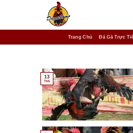
Skip
to
content
Trang Chủ
Đá Gà Trực Ti
13
Th5