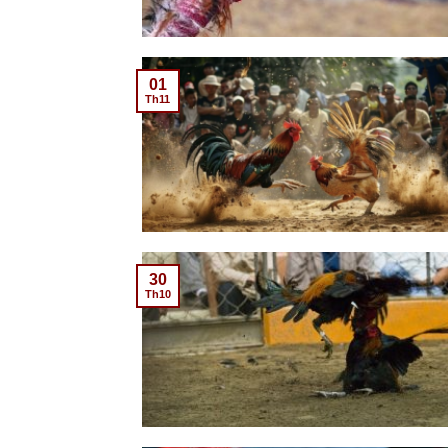
01
Th11
30
Th10