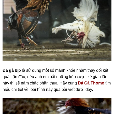
Đá gà bịp
là sử dụng
một số mánh khóe nhằm thay đổi kết
quả trận đấu, nếu anh em bắt những kèo cược kê gian lận
này thì sẽ nắm chắc phần thua. Hãy cùng
Đá Gà Thomo
tìm
hiểu chi tiết về loại hình này qua bài viết dưới đây.