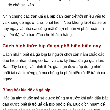
dễ chốt sai kèo.
Nhìn chung các trận
đá gà bịp
cần xem xét tới nhiều yếu tố
và không để người chơi phát hiện. Nếu không lượt đá sẽ bị
hủy ngay và nhà cái cũng mất đi lợi nhuận vì phải hoàn trả
lại tiền đặt vào ban đầu cho khách hàng.
Cách hình thức bịp đá gà phổ biến hiện nay
Cách nhận biết
đá gà bịp
là người chơi cần nắm chắc các
dấu hiệu nhận dạng cơ bản và các kỹ thuật đá gà gian lận.
Sau đây là một vài hình thức gian lận được áp dụng nhiều
nhất tại các trường gà mà chúng ta phải hiểu rõ để tránh xa
ngay:
Búng hột lúa để đá gà bịp
Hột lúa tẩm thuốc mê sẽ được búng ra trước khi trận đấu bắt
đầu được biết là trò
đá gà bịp
phổ biến. Mục đích nhằm để