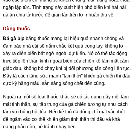
ngập lập tức. Tình trạng này xuất hiện phổ biến khi hai nài
gà ăn chia từ trước để gian lận trên lợi nhuận thu về.
Dùng thuốc
Đá gà bịp
bằng thuốc mang lại hiệu quả nhanh chóng và
đảm bảo nhà cái sẽ nắm chắc kết quả trong tay, không lo
xảy ra diễn biến bất ngờ ngoài dự kiến. Nó có thể tác động
trực tiếp lên thần kinh ngoại biên của chiến kê làm mất cảm
giác đau, không bỏ chạy khi bị đối phương tấn công liên tục.
Đây là cách tăng sức mạnh “tạm thời” khiến gà chiến thi đấu
cực kỳ hăng máu, sẵn sàng sống chết đến cùng.
Ngoài ra một số loại thuốc khác sẽ có tác dụng gây mê, làm
mất tinh thần, sự tập trung của gà chiến tương tự như cách
làm với búng hột lúa. Nếu kê thủ đã dùng chỉ mất vài phút
để ngấm vào cơ thể khiến giảm tinh thần thi đấu và khả
năng phản đòn, né tránh nhạy bén.