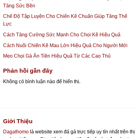
Tăng Sức Bền
Chế Độ Tập Luyện Cho Chiến Kê Chuẩn Giúp Tăng Thể
Lực
Cách Tăng Cường Sức Mạnh Cho Chọi Kê Hiệu Quả
Cách Nuôi Chiến Kê Mau Lớn Hiệu Quả Cho Người Mới
Mẹo Chọi Gà Ăn Tiền Hiệu Quả Từ Các Cao Thủ
Phản hồi gần đây
Không có bình luận nào để hiển thị.
Giới Thiệu
Dagathomo
là website xem đá gà trực tiếp uy tín nhất trên thị