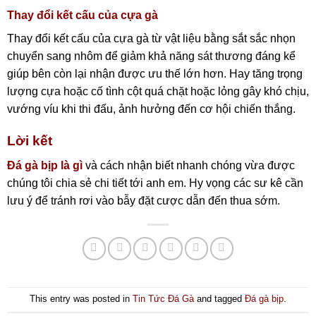
Thay đổi kết cấu của cựa gà
Thay đổi kết cấu của cựa gà từ vật liệu bằng sắt sắc nhọn
chuyển sang nhôm để giảm khả năng sát thương đáng kể
giúp bên còn lại nhận được ưu thế lớn hơn. Hay tăng trọng
lượng cựa hoặc cố tình cột quá chặt hoặc lỏng gây khó chịu,
vướng víu khi thi đấu, ảnh hưởng đến cơ hội chiến thắng.
Lời kết
Đá gà bịp là gì
và cách nhận biết nhanh chóng vừa được
chúng tôi chia sẻ chi tiết tới anh em. Hy vọng các sư kê cần
lưu ý để tránh rơi vào bẫy đặt cược dẫn đến thua sớm.
This entry was posted in
Tin Tức Đá Gà
and tagged
Đá gà bịp
.