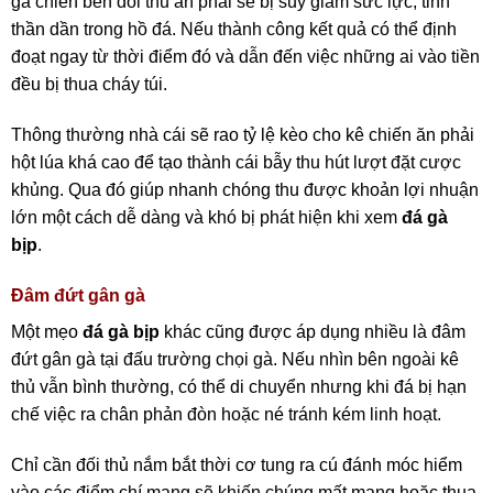
gà chiến bên đối thủ ăn phải sẽ bị suy giảm sức lực, tinh
thần dần trong hồ đá. Nếu thành công kết quả có thể định
đoạt ngay từ thời điểm đó và dẫn đến việc những ai vào tiền
đều bị thua cháy túi.
Thông thường nhà cái sẽ rao tỷ lệ kèo cho kê chiến ăn phải
hột lúa khá cao để tạo thành cái bẫy thu hút lượt đặt cược
khủng. Qua đó giúp nhanh chóng thu được khoản lợi nhuận
lớn một cách dễ dàng và khó bị phát hiện khi xem
đá gà
bịp
.
Đâm đứt gân gà
Một mẹo
đá gà bịp
khác cũng được áp dụng nhiều là đâm
đứt gân gà tại
đấu trường chọi gà. Nếu nhìn bên ngoài kê
thủ vẫn bình thường, có thể di chuyển nhưng khi đá bị hạn
chế việc ra chân phản đòn hoặc né tránh kém linh hoạt.
Chỉ cần đối thủ nắm bắt thời cơ tung ra cú đánh móc hiểm
vào các điểm chí mạng sẽ khiến chúng mất mạng hoặc thua