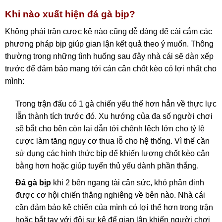
Khi nào xuất hiện đá gà bịp?
Không phải trận cược kê nào cũng dễ dàng để cài cắm các
phương pháp bịp giúp gian lận kết quả theo ý muốn. Thông
thường trong những tình huống sau đây nhà cái sẽ dàn xếp
trước để đảm bảo mang tới cán cân chốt kèo có lợi nhất cho
mình:
Trong trận đấu có 1 gà chiến yếu thế hơn hẳn về thực lực
lẫn thành tích trước đó. Xu hướng của đa số người chơi
sẽ bắt cho bên còn lại dẫn tới chênh lệch lớn cho tỷ lệ
cược làm tăng nguy cơ thua lỗ cho hệ thống. Vì thế cần
sử dụng các hình thức bịp để khiến lượng chốt kèo cân
bằng hơn hoặc giúp tuyển thủ yếu dành phần thắng.
Đá gà bịp
khi 2 bên ngang tài cân sức, khó phân định
được cơ hội chiến thắng nghiêng về bên nào. Nhà cái
cần đảm bảo kê chiến của mình có lợi thế hơn trong trận
hoặc bắt tay với đội sư kê để gian lận khiến người chơi