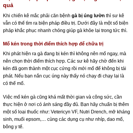
quả
Khi chiến kê mắc phải căn bệnh
gà bị úng lườn
thì sư kê
vẫn có thể tìm ra biện pháp điều trị. Dưới đây là một số biện
pháp khắc phục nhanh chóng giúp gà khỏe lại trong tức thì.
Mổ kén trong thời điểm thích hợp để chữa trị
Khi phát hiện ra gà đang bị kén thì không nên mổ ngay, mà
nên chọn thời điểm thích hợp. Các sư kê hãy chờ đến khi
kén đã gom thành một cục cứng rồi mới mổ để không bị tái
phát. Nếu bạn nắn cục úng này thấy nó chạy đi chạy lại là
có thể mổ.
Việc mổ kén gà cũng khá mất thời gian và công sức, cần
thực hiện ở nơi có ánh sáng đầy đủ. Bạn hãy chuẩn bị thêm
một số loại thuốc như: Vetericyn VF, Nutri Drench, mỡ kháng
sinh, muối epsom,… cùng các dụng cụ như nhíp, dao mổ,
bông y tế.