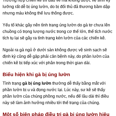
Trường hợp chiến kê thi đấu về mà không được vệ sinh kỹ
lưỡng rất dễ bị úng lườn, do bị đối thủ đả thương bầm dập
nhưng máu không thể lưu thông được.
Yếu tố khác gây nên tình trạng úng lườn do gà tơ chưa lên
chuồng có trọng lượng nước trong cơ thể lớn, thể tích nước
tích tụ lại sẽ gây ra tình trạng kén lườn của các chiến kê.
Ngoài ra gà ngủ ở dưới sàn không được vệ sinh sạch sẽ
định kỳ cũng dễ gặp phải căn bệnh này, do phần lườn của
chiến kê bị tiếp xúc với phân trong thời gian dài.
Biểu hiện khi gà bị úng lườn
Tình trạng
gà bị úng lườn
thường dễ thấy bằng mắt với
phần lườn bị u và đọng nước lại. Lúc này, sư kê sẽ thấy
phần lườn của chúng phồng nước, nếu để lâu dài thì điều
này sẽ làm ảnh hưởng nhiều tới thể trạng của chúng.
Một số biện pháp điều trị gà bị úng lườn hiệu