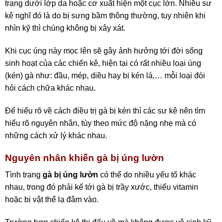
trạng dưới lớp da hoặc cơ xuất hiện một cục lớn. Nhiều sư
kê nghĩ đó là do bị sưng bầm thông thường, tuy nhiên khi
nhìn kỹ thì chúng không bị xây xát.
Khi cục úng này mọc lên sẽ gây ảnh hưởng tới đời sống
sinh hoạt của các chiến kê, hiện tại có rất nhiều loại úng
(kén) gà như: đầu, mép, diều hay bị kén lá,… mỗi loại đòi
hỏi cách chữa khác nhau.
Để hiểu rõ về cách điều trị gà bị kén thì các sư kê nên tìm
hiểu rõ nguyên nhân, tùy theo mức độ nặng nhẹ mà có
những cách xử lý khác nhau.
Nguyên nhân khiến gà bị úng lườn
Tình trạng
gà bị úng lườn
có thể do nhiều yếu tố khác
nhau, trong đó phải kể tới gà bị trầy xước, thiếu vitamin
hoặc bị vật thể lạ đâm vào.