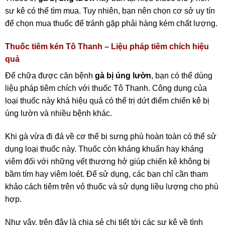
sư kê có thể tìm mua. Tuy nhiên, bạn nên chọn cơ sở uy tín
để chọn mua thuốc để tránh gặp phải hàng kém chất lượng.
Thuốc tiêm kén Tô Thanh – Liệu pháp tiêm chích hiệu
quả
Để chữa được căn bệnh
gà bị úng lườn
, bạn có thể dùng
liệu pháp tiêm chích với thuốc Tô Thanh. Công dụng của
loại thuốc này khá hiệu quả có thể trị dứt điểm chiến kê bị
úng lườn và nhiều bệnh khác.
Khi gà vừa đi đá về cơ thể bị sưng phù hoàn toàn có thể sử
dụng loại thuốc này. Thuốc còn kháng khuẩn hay kháng
viêm đối với những vết thương hở giúp chiến kê không bị
bầm tím hay viêm loét. Để sử dụng, các bạn chỉ cần tham
khảo cách tiêm trên vỏ thuốc và sử dụng liều lượng cho phù
hợp.
Như vậy, trên đây là chia sẻ chi tiết tới các sư kê về tình