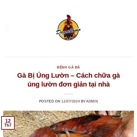
Skip
to
content
BỆNH GÀ ĐÁ
Gà Bị Úng Lườn – Cách chữa gà
úng lườn đơn giản tại nhà
POSTED ON
12/07/2024
BY
ADMIN
12
Th7