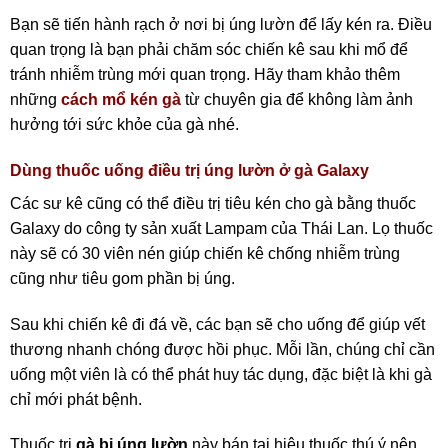
Bạn sẽ tiến hành rạch ở nơi bị úng lườn để lấy kén ra. Điều
quan trọng là bạn phải chăm sóc chiến kê sau khi mổ để
tránh nhiễm trùng mới quan trọng. Hãy tham khảo thêm
những
cách mổ kén gà
từ chuyên gia để không làm ảnh
hưởng tới sức khỏe của gà nhé.
Dùng thuốc uống điều trị úng lườn ở gà Galaxy
Các sư kê cũng có thể điều trị tiêu kén cho gà bằng thuốc
Galaxy do công ty sản xuất Lampam của Thái Lan. Lọ thuốc
này sẽ có 30 viên nén giúp chiến kê chống nhiễm trùng
cũng như tiêu gom phần bị úng.
Sau khi chiến kê đi đá về, các bạn sẽ cho uống để giúp vết
thương nhanh chóng được hồi phục. Mỗi lần, chúng chỉ cần
uống một viên là có thể phát huy tác dụng, đặc biệt là khi gà
chỉ mới phát bệnh.
Thuốc trị
gà bị úng lườn
này bán tại hiệu thuốc thú ý nên