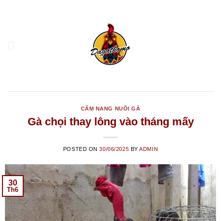
Skip
to
content
CẨM NANG NUÔI GÀ
Gà chọi thay lông vào tháng mấy
POSTED ON
30/06/2025
BY
ADMIN
30
Th6