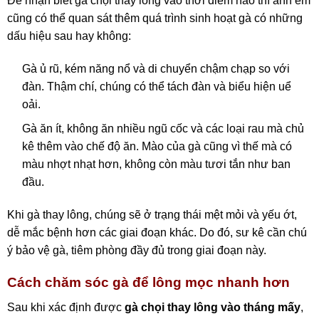
Để nhận biết gà chọi thay lông vào thời điểm nào thì anh em
cũng có thể quan sát thêm quá trình sinh hoạt gà có những
dấu hiệu sau hay không:
Gà ủ rũ, kém năng nổ và di chuyển chậm chạp so với
đàn. Thậm chí, chúng có thể tách đàn và biểu hiện uể
oải.
Gà ăn ít, không ăn nhiều ngũ cốc và các loại rau mà chủ
kê thêm vào chế độ ăn. Mào của gà cũng vì thế mà có
màu nhợt nhạt hơn, không còn màu tươi tắn như ban
đầu.
Khi gà thay lông, chúng sẽ ở trạng thái mệt mỏi và yếu ớt,
dễ mắc bệnh hơn các giai đoạn khác. Do đó, sư kê cần chú
ý bảo vệ gà, tiêm phòng đầy đủ trong giai đoạn này.
Cách chăm sóc gà để lông mọc nhanh hơn
Sau khi xác định được
gà chọi thay lông vào tháng mấy
,