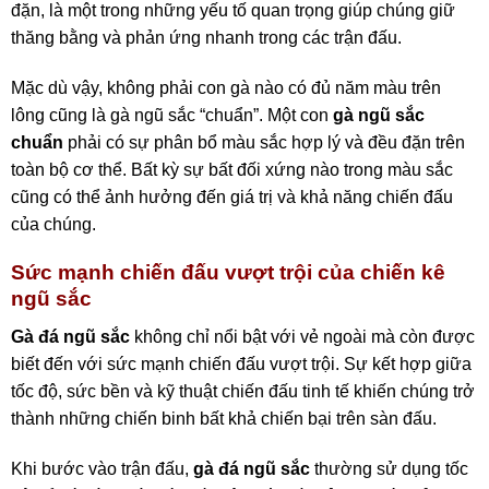
đặn, là một trong những yếu tố quan trọng giúp chúng giữ
thăng bằng và phản ứng nhanh trong các trận đấu.
Mặc dù vậy, không phải con gà nào có đủ năm màu trên
lông cũng là gà ngũ sắc “chuẩn”. Một con
gà ngũ sắc
chuẩn
phải có sự phân bổ màu sắc hợp lý và đều đặn trên
toàn bộ cơ thể. Bất kỳ sự bất đối xứng nào trong màu sắc
cũng có thể ảnh hưởng đến giá trị và khả năng chiến đấu
của chúng.
Sức mạnh chiến đấu vượt trội của chiến kê
ngũ sắc
Gà đá ngũ sắc
không chỉ nổi bật với vẻ ngoài mà còn được
biết đến với sức mạnh chiến đấu vượt trội. Sự kết hợp giữa
tốc độ, sức bền và kỹ thuật chiến đấu tinh tế khiến chúng trở
thành những chiến binh bất khả chiến bại trên sàn đấu.
Khi bước vào trận đấu,
gà đá ngũ sắc
thường sử dụng tốc