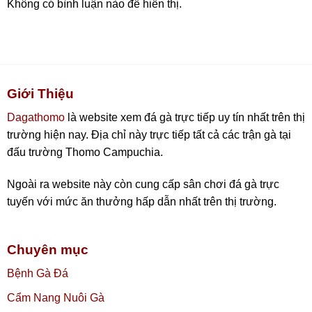
Không có bình luận nào để hiển thị.
Giới Thiệu
Dagathomo
là website xem đá gà trực tiếp uy tín nhất trên thị
trường hiện nay. Địa chỉ này trực tiếp tất cả các trận gà tại
đấu trường Thomo Campuchia.
Ngoài ra website này còn cung cấp sân chơi đá gà trực
tuyến với mức ăn thưởng hấp dẫn nhất trên thị trường.
Chuyên mục
Bệnh Gà Đá
Cẩm Nang Nuôi Gà