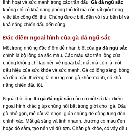
linh hoạt và sức mạnh trong các trận đấu.
Gà đá ngũ sắc
không chỉ có khả năng phòng thủ tốt mà còn rất giỏi trong
việc tấn công đối thủ. Chúng được biết đến với sự bền bỉ và
khả năng chiến đấu đến cùng.
Đặc điểm ngoại hình của gà đá ngũ sắc
Một trong những đặc điểm dễ nhận biết của
gà đá ngũ sắc
chính là bộ lông đa sắc màu. Các màu sắc trên lông của
chúng không chỉ tạo nên vẻ ngoài bắt mắt mà còn là một
dấu hiệu của sức khỏe và sức mạnh. Gà có lông sáng, bóng
và đều màu thường là những con gà khỏe mạnh, có khả
năng chiến đấu tốt.
Ngoài bộ lông thì
gà đá ngũ sắc
còn có một số đặc điểm
ngoại hình khác giúp chúng nổi bật trong giới chơi gà. Đầu
gà nhỏ gọn, mỏ dài và nhọn, giúp chúng dễ dàng tung đòn
chính xác. Mắt gà sáng và tinh nhanh, thường có màu đen
hoặc đỏ sẫm, tạo nên vẻ dữ tợn. Chân gà khỏe, có vảy đều