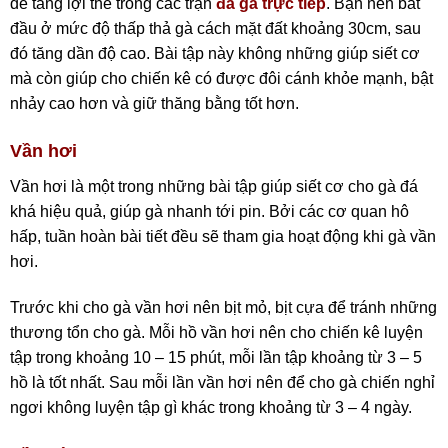
để tăng lợi thế trong các trận
đá gà trực tiếp
. Bạn nên bắt
đầu ở mức độ thấp thả gà cách mặt đất khoảng 30cm, sau
đó tăng dần độ cao. Bài tập này không những giúp siết cơ
mà còn giúp cho chiến kê có được đôi cánh khỏe mạnh, bật
nhảy cao hơn và giữ thăng bằng tốt hơn.
Vần hơi
Vần hơi là một trong những bài tập giúp siết cơ cho gà đá
khá hiệu quả, giúp gà nhanh tới pin. Bởi các cơ quan hô
hấp, tuần hoàn bài tiết đều sẽ tham gia hoạt động khi gà vần
hơi.
Trước khi cho gà vần hơi nên bịt mỏ, bịt cựa để tránh những
thương tổn cho gà. Mỗi hồ vần hơi nên cho chiến kê luyện
tập trong khoảng 10 – 15 phút, mỗi lần tập khoảng từ 3 – 5
hồ là tốt nhất. Sau mỗi lần vần hơi nên để cho gà chiến nghỉ
ngơi không luyện tập gì khác trong khoảng từ 3 – 4 ngày.