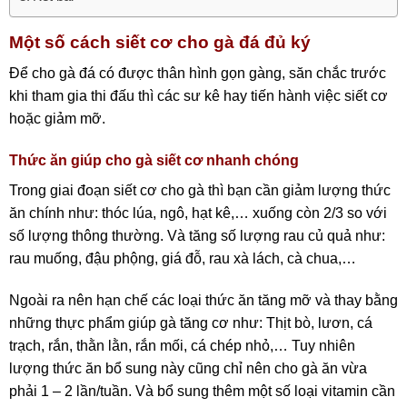
Một số cách siết cơ cho gà đá đủ ký
Để cho gà đá có được thân hình gọn gàng, săn chắc trước
khi tham gia thi đấu thì các sư kê hay tiến hành việc siết cơ
hoặc giảm mỡ.
Thức ăn giúp cho gà siết cơ nhanh chóng
Trong giai đoạn siết cơ cho gà thì bạn cần giảm lượng thức
ăn chính như: thóc lúa, ngô, hạt kê,… xuống còn 2/3 so với
số lượng thông thường. Và tăng số lượng rau củ quả như:
rau muống, đậu phộng, giá đỗ, rau xà lách, cà chua,…
Ngoài ra nên hạn chế các loại thức ăn tăng mỡ và thay bằng
những thực phẩm giúp gà tăng cơ như: Thịt bò, lươn, cá
trạch, rắn, thằn lằn, rắn mối, cá chép nhỏ,… Tuy nhiên
lượng thức ăn bổ sung này cũng chỉ nên cho gà ăn vừa
phải 1 – 2 lần/tuần. Và bổ sung thêm một số loại vitamin cần