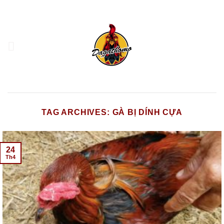
Skip
to
content
TAG ARCHIVES:
GÀ BỊ DÍNH CỰA
24
Th4