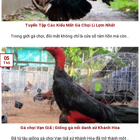
Tuyển Tập Các Kiểu Mắt Gà Chọi Lì Lợm Nhất
Trong giới gà chọi, đôi mắt không chỉ là cửa sổ tâm hồn mà còn...
05
Th5
Gà chọi Vạn Giã | Giống gà nổi danh xứ Khánh Hòa
Đã từ lâu giống gà chọi Vạn Giã xứ Khánh Hòa đã trở thành một...