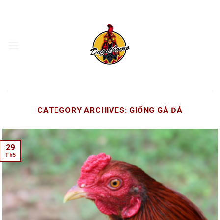
Skip
to
content
CATEGORY ARCHIVES:
GIỐNG GÀ ĐÁ
29
Th5