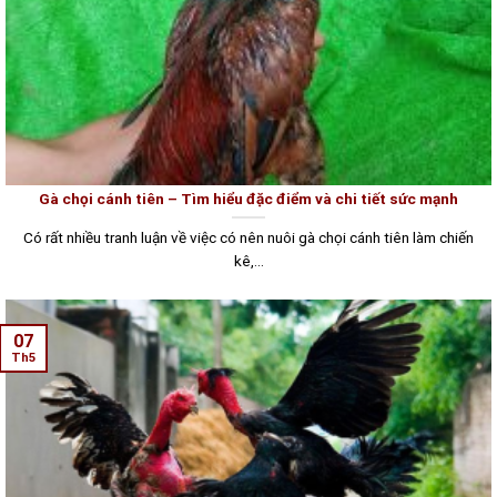
Gà chọi cánh tiên – Tìm hiểu đặc điểm và chi tiết sức mạnh
Có rất nhiều tranh luận về việc có nên nuôi gà chọi cánh tiên làm chiến
kê,...
07
Th5