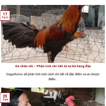
17
Th11
Gà chân chì – Phân tích chi tiết từ sư kê hàng đầu
Dagathomo sẽ phân tích một cách chi tiết về đặc điểm và ưu nhược
điểm...
25
Th9