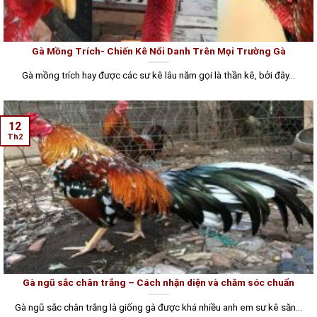
Gà Mồng Trích- Chiến Kê Nổi Danh Trên Mọi Trường Gà
Gà mồng trích hay được các sư kê lâu năm gọi là thần kê, bởi đây...
12
Th2
Gà ngũ sắc chân trắng – Cách nhận diện và chăm sóc chuẩn
Gà ngũ sắc chân trắng là giống gà được khá nhiều anh em sư kê săn...