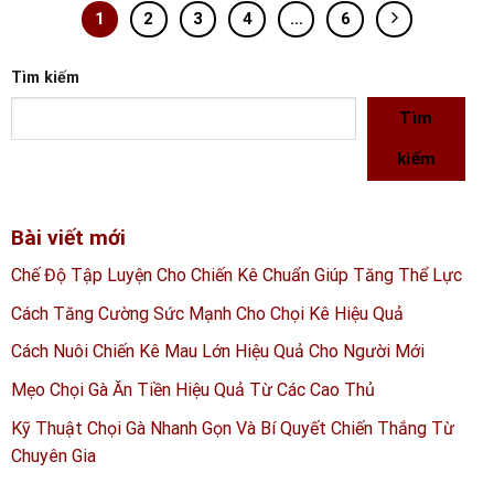
1
2
3
4
…
6
Tìm kiếm
Tìm
kiếm
Bài viết mới
Chế Độ Tập Luyện Cho Chiến Kê Chuẩn Giúp Tăng Thể Lực
Cách Tăng Cường Sức Mạnh Cho Chọi Kê Hiệu Quả
Cách Nuôi Chiến Kê Mau Lớn Hiệu Quả Cho Người Mới
Mẹo Chọi Gà Ăn Tiền Hiệu Quả Từ Các Cao Thủ
Kỹ Thuật Chọi Gà Nhanh Gọn Và Bí Quyết Chiến Thắng Từ
Chuyên Gia