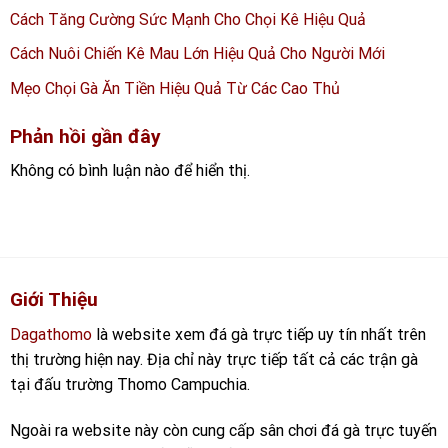
Cách Tăng Cường Sức Mạnh Cho Chọi Kê Hiệu Quả
Cách Nuôi Chiến Kê Mau Lớn Hiệu Quả Cho Người Mới
Mẹo Chọi Gà Ăn Tiền Hiệu Quả Từ Các Cao Thủ
Phản hồi gần đây
Không có bình luận nào để hiển thị.
Giới Thiệu
Dagathomo
là website xem đá gà trực tiếp uy tín nhất trên
thị trường hiện nay. Địa chỉ này trực tiếp tất cả các trận gà
tại đấu trường Thomo Campuchia.
Ngoài ra website này còn cung cấp sân chơi đá gà trực tuyến