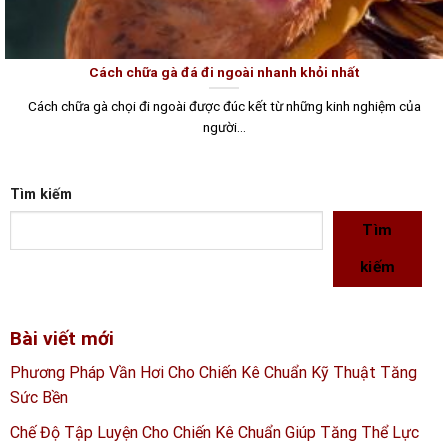
Cách chữa gà đá đi ngoài nhanh khỏi nhất
Cách chữa gà chọi đi ngoài được đúc kết từ những kinh nghiệm của
người...
Tìm kiếm
Tìm
kiếm
Bài viết mới
Phương Pháp Vần Hơi Cho Chiến Kê Chuẩn Kỹ Thuật Tăng
Sức Bền
Chế Độ Tập Luyện Cho Chiến Kê Chuẩn Giúp Tăng Thể Lực