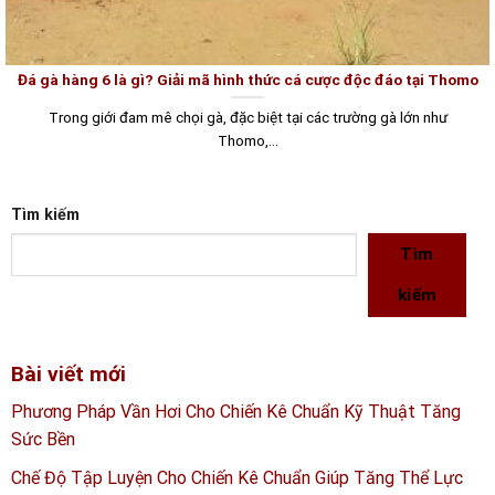
Đá gà hàng 6 là gì? Giải mã hình thức cá cược độc đáo tại Thomo
Trong giới đam mê chọi gà, đặc biệt tại các trường gà lớn như
Thomo,...
Tìm kiếm
Tìm
kiếm
Bài viết mới
Phương Pháp Vần Hơi Cho Chiến Kê Chuẩn Kỹ Thuật Tăng
Sức Bền
Chế Độ Tập Luyện Cho Chiến Kê Chuẩn Giúp Tăng Thể Lực