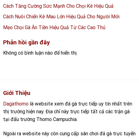
Cách Tăng Cường Sức Mạnh Cho Chọi Kê Hiệu Quả
Cách Nuôi Chiến Kê Mau Lớn Hiệu Quả Cho Người Mới
Mẹo Chọi Gà Ăn Tiền Hiệu Quả Từ Các Cao Thủ
Phản hồi gần đây
Không có bình luận nào để hiển thị.
Giới Thiệu
Dagathomo
là website xem đá gà trực tiếp uy tín nhất trên
thị trường hiện nay. Địa chỉ này trực tiếp tất cả các trận gà
tại đấu trường Thomo Campuchia.
Ngoài ra website này còn cung cấp sân chơi đá gà trực tuyến