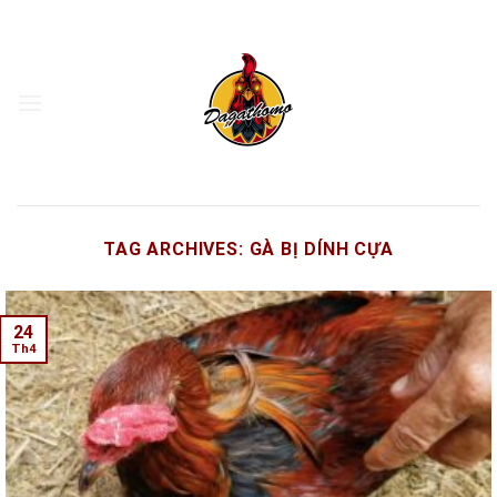
Skip
to
content
TAG ARCHIVES:
GÀ BỊ DÍNH CỰA
24
Th4