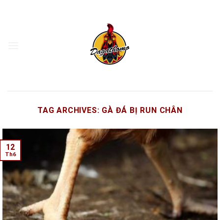
Skip
to
content
TAG ARCHIVES:
GÀ ĐÁ BỊ RUN CHÂN
12
Th6