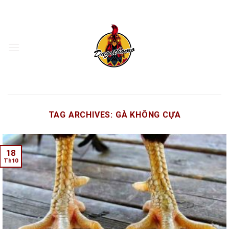
Skip
to
content
TAG ARCHIVES:
GÀ KHÔNG CỰA
18
Th10