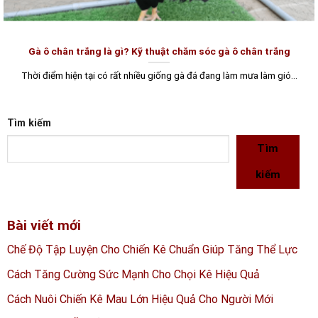
Gà ô chân trắng là gì? Kỹ thuật chăm sóc gà ô chân trắng
Thời điểm hiện tại có rất nhiều giống gà đá đang làm mưa làm gió...
Tìm kiếm
Tìm
kiếm
Bài viết mới
Chế Độ Tập Luyện Cho Chiến Kê Chuẩn Giúp Tăng Thể Lực
Cách Tăng Cường Sức Mạnh Cho Chọi Kê Hiệu Quả
Cách Nuôi Chiến Kê Mau Lớn Hiệu Quả Cho Người Mới