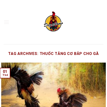
Skip
to
content
TAG ARCHIVES:
THUỐC TĂNG CƠ BẮP CHO GÀ
01
Th4