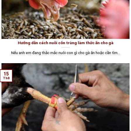
Hướng dẫn cách nuôi côn trùng làm thức ăn cho gà
Nếu anh em đang thắc mắc nuôi con gì cho gà ăn hoặc cần tìm...
15
Th8