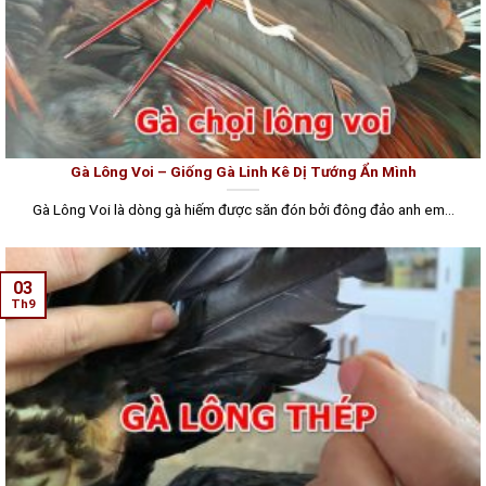
Gà Lông Voi – Giống Gà Linh Kê Dị Tướng Ẩn Mình
Gà Lông Voi là dòng gà hiếm được săn đón bởi đông đảo anh em...
03
Th9