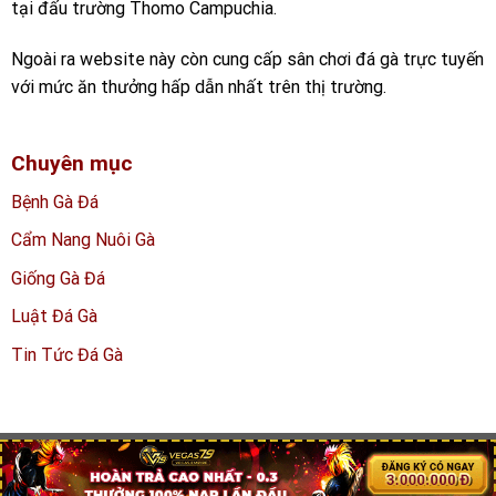
tại đấu trường Thomo Campuchia.
Ngoài ra website này còn cung cấp sân chơi đá gà trực tuyến
với mức ăn thưởng hấp dẫn nhất trên thị trường.
Chuyên mục
Bệnh Gà Đá
Cẩm Nang Nuôi Gà
Giống Gà Đá
Luật Đá Gà
Tin Tức Đá Gà
Copyright 2026 ©
dagathomoo.net