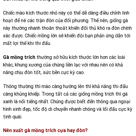
Chiếc mào kích thước nhỏ này có thể dễ dàng điều chỉnh linh
hoạt để né các trận đòn của đối phương. Thế nên, giống gà
này thường nhanh thoăn thoắt khiến đối thủ khó ra đòn chính
xác được. Chiếc mồng lớn sẽ khiến đội bạn phản ứng dẫn tới
mất lợi thế khi thi đấu.
Gà mồng trích
thường sở hữu kích thước lớn hơn các loài
khác, khung xương của chúng liền lạc với nhau nên có khả
năng chịu đòn tốt, sức bền cực kỳ cao.
Thông thường thì mào càng hướng lên thì khả năng thi đấu
càng khủng khiếp. Trong tất cả các giống mồng trích thì gà
xanh là nổi tiếng nhất. Chúng được biết đến thông qua ngoại
hình xinh đẹp, tốc độ di chuyển nhanh chóng và lối đấu cực kỳ
tinh quái.
Nên xuất gà mồng trích cựa hay đòn?