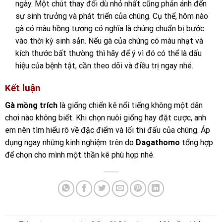
ngày. Một chút thay đổi dù nhỏ nhất cũng phản ánh đến
sự sinh trưởng và phát triển của chúng. Cụ thể, hôm nào
gà có màu hồng tương có nghĩa là chúng chuẩn bị bước
vào thời kỳ sinh sản. Nếu gà của chúng có màu nhạt và
kích thước bất thường thì hãy để ý vì đó có thể là dấu
hiệu của bệnh tật, cần theo dõi và điều trị ngay nhé.
Kết luận
Gà mồng trích
là giống chiến kê nổi tiếng không một dân
chơi nào không biết. Khi chọn nuôi giống hay đặt cược, anh
em nên tìm hiểu rõ về đặc điểm và lối thi đấu của chúng. Áp
dụng ngay những kinh nghiệm trên do
Dagathomo
tổng hợp
để chọn cho mình một thần kê phù hợp nhé.