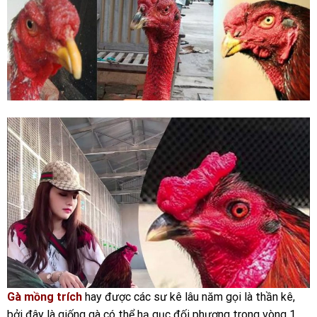
Gà mồng trích
hay được các sư kê lâu năm gọi là thần kê,
bởi đây là giống gà có thể hạ gục đối phương trong vòng 1