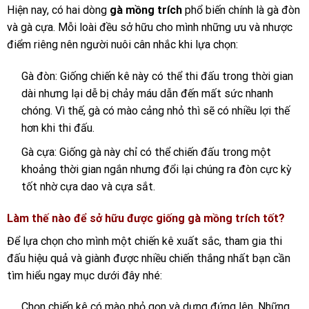
Hiện nay, có hai dòng
gà mồng trích
phổ biến chính là gà đòn
và gà cựa. Mỗi loài đều sở hữu cho mình những ưu và nhược
điểm riêng nên người nuôi cân nhắc khi lựa chọn:
Gà đòn: Giống chiến kê này có thể thi đấu trong thời gian
dài nhưng lại dễ bị chảy máu dẫn đến mất sức nhanh
chóng. Vì thế, gà có mào cảng nhỏ thì sẽ có nhiều lợi thế
hơn khi thi đấu.
Gà cựa: Giống gà này chỉ có thể chiến đấu trong một
khoảng thời gian ngắn nhưng đổi lại chúng ra đòn cực kỳ
tốt nhờ cựa dao và cựa sắt.
Làm thế nào để sở hữu được giống gà mồng trích tốt?
Để lựa chọn cho mình một chiến kê xuất sắc, tham gia thi
đấu hiệu quả và giành được nhiều chiến thắng nhất bạn cần
tìm hiểu ngay mục dưới đây nhé:
Chọn chiến kê có mào nhỏ gọn và dựng đứng lên. Những