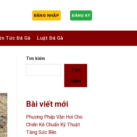
ĐĂNG NHẬP
ĐĂNG KÝ
in Tức Đá Gà
Luật Đá Gà
Tìm kiếm
Tìm
kiếm
Bài viết mới
Phương Pháp Vần Hơi Cho
Chiến Kê Chuẩn Kỹ Thuật
Tăng Sức Bền