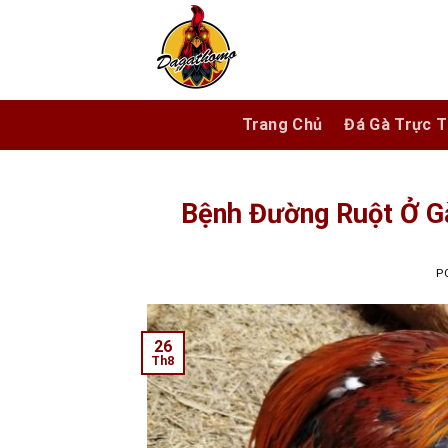
Skip
to
content
Trang Chủ
Đá Gà Trực T
Bệnh Đường Ruột Ở Gà
P
26
Th8