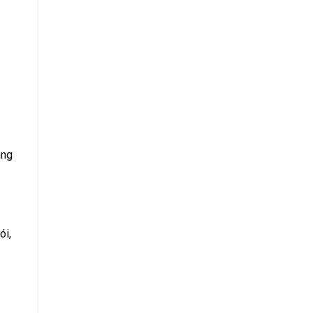
ang
ói,