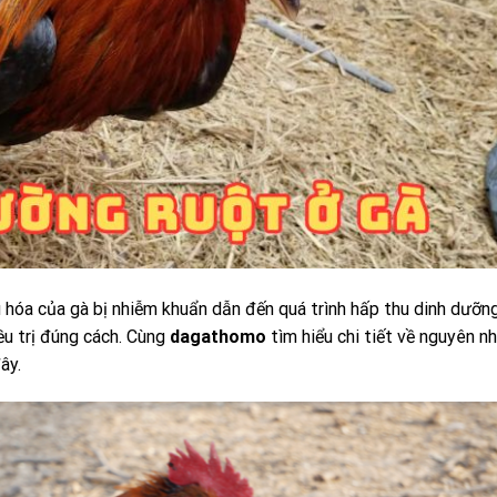
êu hóa của gà bị nhiễm khuẩn dẫn đến quá trình hấp thu dinh dưỡn
ều trị đúng cách. Cùng
dagathomo
tìm hiểu chi tiết về nguyên n
ây.