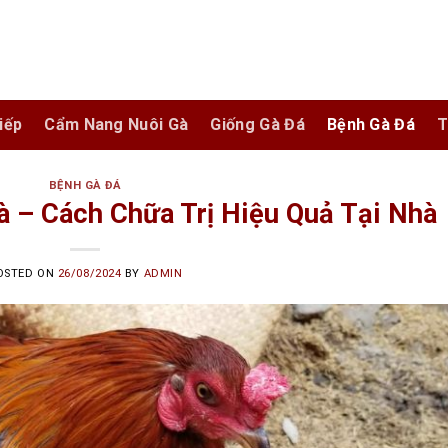
iếp
Cẩm Nang Nuôi Gà
Giống Gà Đá
Bệnh Gà Đá
T
BỆNH GÀ ĐÁ
 – Cách Chữa Trị Hiệu Quả Tại Nhà
OSTED ON
26/08/2024
BY
ADMIN