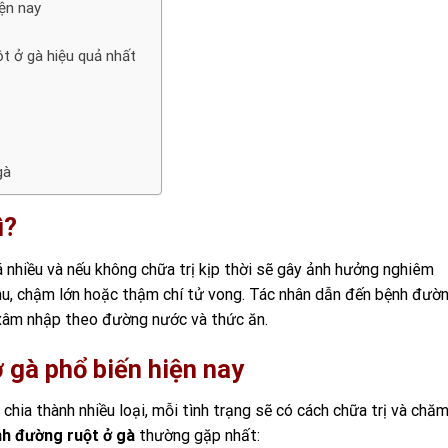
ện nay
ột ở gà hiệu quả nhất
 gà
ì?
á nhiều và nếu không chữa trị kịp thời sẽ gây ảnh hưởng nghiêm
u, chậm lớn hoặc thậm chí tử vong.
Tác nhân dẫn đến bệnh đườ
i xâm nhập theo đường nước và thức ăn.
 gà phổ biến hiện nay
chia thành nhiều loại, mỗi tình trạng sẽ có cách chữa trị và chă
h đường ruột ở gà
thường gặp nhất: