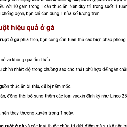
đều với 10 gam trong 1 cân thức ăn. Nên duy trì trong suốt 1 tuầ
 chống bệnh, bạn chỉ cần dùng 1 nửa số lượng trên.
ột hiệu quả ở gà
ruột ở gà
phía trên, bạn cũng cần tuân thủ các biện pháp phòng
 mẻ và không quá ẩm thấp.
ều chỉnh nhiệt độ trong chuồng sao cho thật phù hợp để ngăn chặ
uồn thức ăn ôi thiu, đã bị nấm mốc.
ăn, đồng thời bổ sung thêm các loại vacxin định kỳ như Linco 2
 nên thay thường xuyên trong 1 ngày.
g ruột ở gà
và các loại thuốc chữa trị dứt điểm mà sư kê nên bi