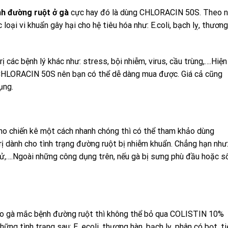
h đường ruột ở gà
cực hay đó là dùng CHLORACIN 50S. Theo 
 loại vi khuẩn gây hại cho hệ tiêu hóa như: E.coli, bạch lỵ, thương
ị các bệnh lý khác như: stress, bội nhiễm, virus, cầu trùng,….Hiện
n CHLORACIN 50S nên bạn có thể dễ dàng mua được. Giá cả cũng
dụng.
ho chiến kê một cách nhanh chóng thì có thể tham khảo dùng
 dành cho tình trạng đường ruột bị nhiễm khuẩn. Chẳng hạn như
i tử,….Ngoài những công dụng trên, nếu gà bị sưng phù đầu hoặc s
ho gà mắc bệnh đường ruột thì không thể bỏ qua COLISTIN 10%
g tình trạng sau: E. ecoli, thương hàn, bạch lỵ, phân có bọt, ti