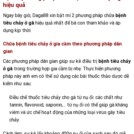
hiệu quả
Ngay bây giờ, Daga88 xin bật mí 2 phương pháp chữa
bệnh
tiêu chảy ở gà
hiệu quả nhất để bà con tham khảo và áp
dụng kịp thời.
Chữa bệnh tiêu chảy ở gia cầm theo phương pháp dân
gian
Các phương pháp dân gian giúp sư kê điều trị
bệnh tiêu chảy
ở gà
trong trường hợp gia cầm bị nhẹ. Thực hiện phương
pháp này anh em có thể sử dụng các bài thuốc thảo dược dễ
kiếm như sau:
Điều chế thuốc tiêu chảy cho gà từ nụ ổi: các chất như
tannin, flavonoid, saponin,… từ nụ ổi có thể giúp gà kháng
viêm và ức chế hoạt động của những loại virus gây tiêu
chảy.
Cách làm: sư kê lấy khoảng 400g nụ ổi rửa sạch sau đó giã