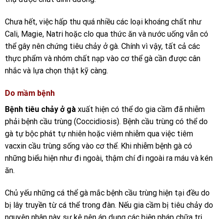
Chưa hết, việc hấp thu quá nhiều các loại khoáng chất như
Cali, Magie, Natri hoặc clo qua thức ăn và nước uống vẫn có
thể gây nên chứng tiêu chảy ở gà. Chính vì vậy, tất cả các
thực phẩm và nhóm chất nạp vào cơ thể gà cần được cân
nhắc và lựa chọn thật kỹ càng.
Do mầm bệnh
Bệnh tiêu chảy ở gà
xuất hiện có thể do gia cầm đã nhiễm
phải bệnh cầu trùng (Coccidiosis). Bệnh cầu trùng có thể do
gà tự bộc phát tự nhiên hoặc viêm nhiễm qua việc tiêm
vacxin cầu trùng sống vào cơ thể. Khi nhiễm bệnh gà có
những biểu hiện như đi ngoài, thậm chí đi ngoài ra máu và kén
ăn.
Chủ yếu những cá thể gà mắc bệnh cầu trùng hiện tại đều do
bị lây truyền từ cá thể trong đàn. Nếu gia cầm bị tiêu chảy do
nguyên nhân này sư kê nên áp dụng các biện pháp chữa trị