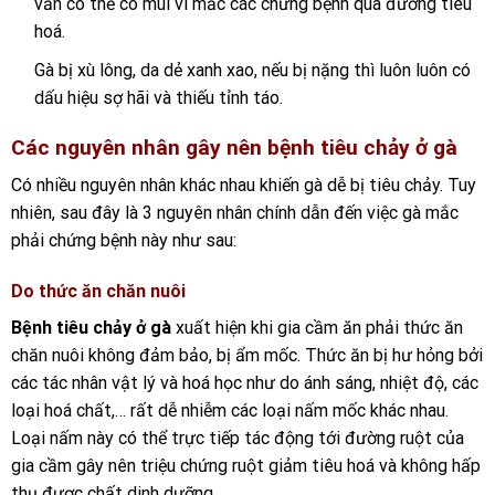
vẫn có thể có mùi vì mắc các chứng bệnh qua đường tiêu
hoá.
Gà bị xù lông, da dẻ xanh xao, nếu bị nặng thì luôn luôn có
dấu hiệu sợ hãi và thiếu tỉnh táo.
Các nguyên nhân gây nên bệnh tiêu chảy ở gà
Có nhiều nguyên nhân khác nhau khiến gà dễ bị tiêu chảy. Tuy
nhiên, sau đây là 3 nguyên nhân chính dẫn đến việc gà mắc
phải chứng bệnh này như sau:
Do thức ăn chăn nuôi
Bệnh tiêu chảy ở gà
xuất hiện khi gia cầm ăn phải thức ăn
chăn nuôi không đảm bảo, bị ẩm mốc. Thức ăn bị hư hỏng bởi
các tác nhân vật lý và hoá học như do ánh sáng, nhiệt độ, các
loại hoá chất,… rất dễ nhiễm các loại nấm mốc khác nhau.
Loại nấm này có thể trực tiếp tác động tới đường ruột của
gia cầm gây nên triệu chứng ruột giảm tiêu hoá và không hấp
thụ được chất dinh dưỡng.