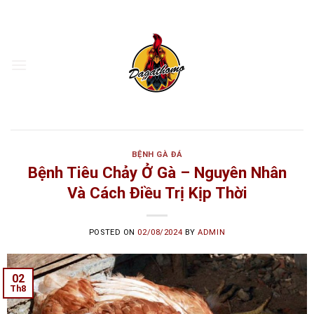
Skip
to
content
BỆNH GÀ ĐÁ
Bệnh Tiêu Chảy Ở Gà – Nguyên Nhân
Và Cách Điều Trị Kịp Thời
POSTED ON
02/08/2024
BY
ADMIN
02
Th8