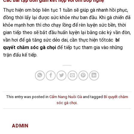
Các bài tập đơn giản kết hợp với om bóp nghệ
Thực hiện om bóp liên tục 1 tuần sẽ giúp gà nhanh hồi phục,
đồng thời lấy lại được sức khỏe như ban đầu. Khi gà chiến đã
khỏe mạnh hơn thì cho chạy lồng để rèn luyện sức bền, thời
gian tiếp theo sẽ bắt đầu huấn luyện lại bằng các kỳ vần đòn,
vần hơi để gà tăng sức dẻo dai, cần thực hiện tốtcác
bí
quyết chăm sóc gà chọi
để tiếp tục tham gia vào những
trận đấu kế tiếp.
This entry was posted in
Cẩm Nang Nuôi Gà
and tagged
Bí quyết chăm
sóc gà chọi
.
ADMIN