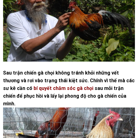
Sau trận chiến gà chọi không tránh khỏi những vết
thương và rơi vào trạng thái kiệt sức. Chính vì thế mà các
sư kê cần có
bí quyết chăm sóc gà chọi
sau mỗi trận
chiến để phục hồi và lấy lại phong độ cho gà chiến của
mình.