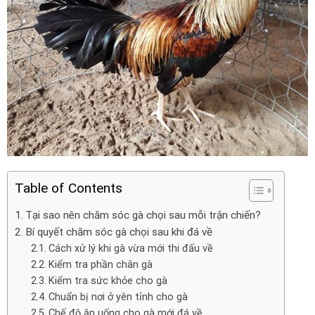
Table of Contents
Tại sao nên chăm sóc gà chọi sau mỗi trận chiến?
Bí quyết chăm sóc gà chọi sau khi đá về
Cách xử lý khi gà vừa mới thi đấu về
Kiểm tra phần chân gà
Kiểm tra sức khỏe cho gà
Chuẩn bị nơi ở yên tỉnh cho gà
Chế độ ăn uống cho gà mới đá về