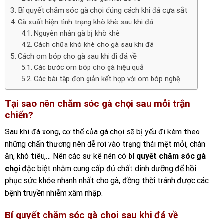
Bí quyết chăm sóc gà chọi đúng cách khi đá cựa sắt
Gà xuất hiện tình trạng khò khè sau khi đá
Nguyên nhân gà bị khò khè
Cách chữa khò khè cho gà sau khi đá
Cách om bóp cho gà sau khi đi đá về
Các bước om bóp cho gà hiệu quả
Các bài tập đơn giản kết hợp với om bóp nghệ
Tại sao nên chăm sóc gà chọi sau mỗi trận
chiến?
Sau khi đá xong, cơ thể của gà chọi sẽ bị yếu đi kèm theo
những chấn thương nên dễ rơi vào trạng thái mệt mỏi, chán
ăn, khó tiêu,… Nên các sư kê nên có
bí quyết chăm sóc gà
chọi
đặc biệt nhằm cung cấp đủ chất dinh dưỡng để hồi
phục sức khỏe nhanh nhất cho gà, đồng thời tránh được các
bệnh truyền nhiễm xâm nhập.
Bí quyết chăm sóc gà chọi sau khi đá về