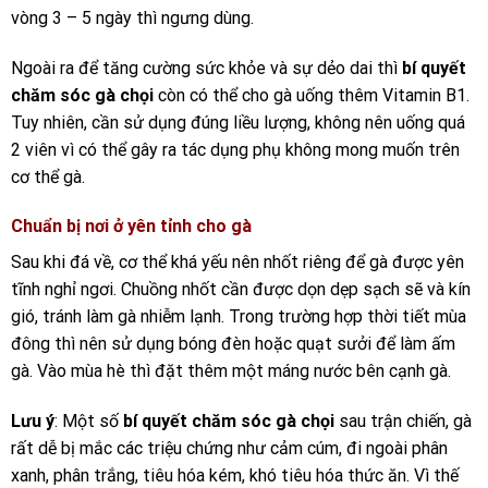
vòng 3 – 5 ngày thì ngưng dùng.
Ngoài ra để tăng cường sức khỏe và sự dẻo dai thì
bí quyết
chăm sóc gà chọi
còn có thể cho gà uống thêm Vitamin B1.
Tuy nhiên, cần sử dụng đúng liều lượng, không nên uống quá
2 viên vì có thể gây ra tác dụng phụ không mong muốn trên
cơ thể gà.
Chuẩn bị nơi ở yên tỉnh cho gà
Sau khi đá về, cơ thể khá yếu nên nhốt riêng để gà được yên
tĩnh nghỉ ngơi. Chuồng nhốt cần được dọn dẹp sạch sẽ và kín
gió, tránh làm gà nhiễm lạnh. Trong trường hợp thời tiết mùa
đông thì nên sử dụng bóng đèn hoặc quạt sưởi để làm ấm
gà. Vào mùa hè thì đặt thêm một máng nước bên cạnh gà.
Lưu ý
: Một số
bí quyết chăm sóc gà chọi
sau trận chiến, gà
rất dễ bị mắc các triệu chứng như cảm cúm, đi ngoài phân
xanh, phân trắng, tiêu hóa kém, khó tiêu hóa thức ăn. Vì thế