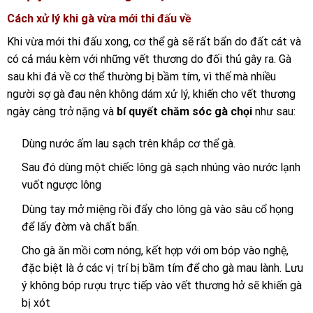
Cách xử lý khi gà vừa mới thi đấu về
Khi vừa mới thi đấu xong, cơ thể gà sẽ rất bẩn do đất cát và
có cả máu kèm với những vết thương do đối thủ gây ra. Gà
sau khi đá về cơ thể thường bị bầm tím, vì thế mà nhiều
người sợ gà đau nên không dám xử lý, khiến cho vết thương
ngày càng trở nặng và
bí quyết chăm sóc gà chọi
như sau:
Dùng nước ấm lau sạch trên khắp cơ thể gà.
Sau đó dùng một chiếc lông gà sạch nhúng vào nước lạnh
vuốt ngược lông
Dùng tay mở miệng rồi đẩy cho lông gà vào sâu cổ họng
để lấy đờm và chất bẩn.
Cho gà ăn mồi cơm nóng, kết hợp với om bóp vào nghệ,
đặc biệt là ở các vị trí bị bầm tím để cho gà mau lành. Lưu
ý không bóp rượu trực tiếp vào vết thương hở sẽ khiến gà
bị xót