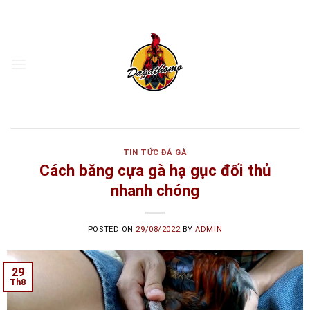
Skip
to
content
TIN TỨC ĐÁ GÀ
Cách băng cựa gà hạ gục đối thủ
nhanh chóng
POSTED ON
29/08/2022
BY
ADMIN
29
Th8