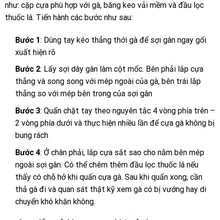
như: cặp cựa phù hợp với gà, băng keo vải mềm và đầu lọc
thuốc lá. Tiến hành các bước như sau:
Bước 1
: Dùng tay kéo thẳng thới gà để sợi gân ngay gối
xuất hiện rõ
Bước 2
: Lấy sợi dây gân làm cột mốc. Bên phải lắp cựa
thẳng và song song với mép ngoài của gà, bên trái lắp
thẳng so với mép bên trong của sợi gân
Bước 3
: Quấn chặt tay theo nguyên tắc 4 vòng phía trên –
2 vòng phía dưới và thực hiện nhiều lần để cựa gà không bị
bung rách
Bước 4
: Ở chân phải, lắp cựa sắt sao cho nằm bên mép
ngoài sợi gân. Có thể chêm thêm đầu lọc thuốc lá nếu
thấy có chỗ hở khi quấn cựa gà. Sau khi quấn xong, cần
thả gà đi và quan sát thật kỹ xem gà có bị vướng hay di
chuyển khó khăn không.