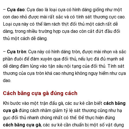
–
Cựa dao
: Cựa dao là loại cựa có hình dáng giống như một
con dao nhỏ được mài rất sắc và có tính sát thương cực cao.
Loại cựa này có thể làm rách thịt đối thủ một cách rất dễ
dàng, trong nhiều trường hợp cựa dao còn cắt đứt đầu đối
thủ một cách dễ dàng.
–
Cựa tròn
: Cựa này có hình dáng tròn, được mài nhọn và sắc
phần đuôi để đâm xuyên qua đối thủ, nếu lực đá đủ mạnh sẽ
dễ dàng đâm lủng vào tận sâu nội tạng của đối thủ. Tính sát
thương của cựa tròn khá cao nhưng không nguy hiểm như cựa
dao.
Cách băng cựa gà đúng cách
Khi bước vào một trận đấu gà, các sư kê cần biết
cách băng
cựa gà
đúng cách nhằm giảm tỷ lệ sát thương cũng như hạ
gục đối thủ nhanh chóng nhất có thể.
Để thực hiện đúng
cách băng cựa gà
, các sư kê cần chuẩn bị một số vật dụng