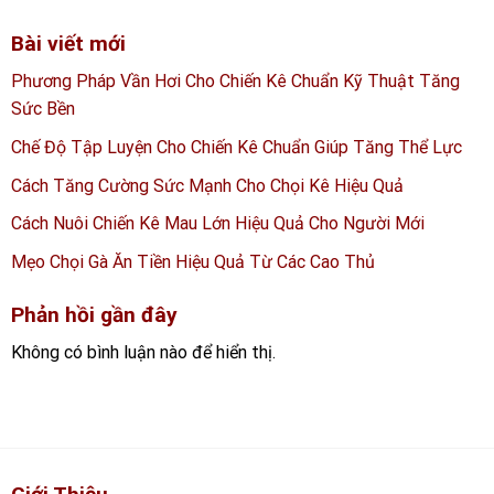
Bài viết mới
Phương Pháp Vần Hơi Cho Chiến Kê Chuẩn Kỹ Thuật Tăng
Sức Bền
Chế Độ Tập Luyện Cho Chiến Kê Chuẩn Giúp Tăng Thể Lực
Cách Tăng Cường Sức Mạnh Cho Chọi Kê Hiệu Quả
Cách Nuôi Chiến Kê Mau Lớn Hiệu Quả Cho Người Mới
Mẹo Chọi Gà Ăn Tiền Hiệu Quả Từ Các Cao Thủ
Phản hồi gần đây
Không có bình luận nào để hiển thị.