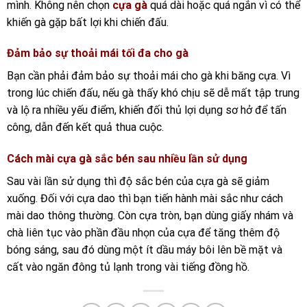
mình. Không nên chọn
cựa gà
quá dài hoặc quá ngắn vì có thể
khiến gà gặp bất lợi khi chiến đấu.
Đảm bảo sự thoải mái tối đa cho gà
Bạn cần phải đảm bảo sự thoải mái cho gà khi băng cựa. Vì
trong lúc chiến đấu, nếu gà thấy khó chịu sẽ dễ mất tập trung
và lộ ra nhiều yếu điểm, khiến đối thủ lợi dụng sơ hở để tấn
công, dẫn đến kết quả thua cuộc.
Cách mài cựa gà sắc bén sau nhiều lần sử dụng
Sau vài lần sử dụng thì độ sắc bén của cựa gà sẽ giảm
xuống. Đối với cựa dao thì bạn tiến hành mài sắc như cách
mài dao thông thường. Còn cựa tròn, bạn dùng giấy nhám và
chà liên tục vào phần đầu nhọn của cựa để tăng thêm độ
bóng sáng, sau đó dùng một ít dầu máy bôi lên bề mặt và
cất vào ngăn đông tủ lạnh trong vài tiếng đồng hồ.