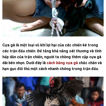
Cựa gà là một loại vũ khí lợi hại của các chiến kê trong
các trận đấu chiến. Để tăng khả năng sát thương và tính
hấp dẫn của trận chiến, người ta chồng thêm c
ặp cựa gà
dài bén nhọn.
Dưới đây là
cách băng cựa gà
chắc chắn và
hạn gục đối thủ một cách nhanh chóng trong trận đấu.