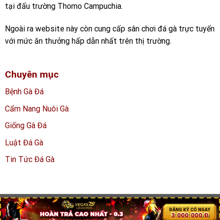
tại đấu trường Thomo Campuchia.
Ngoài ra website này còn cung cấp sân chơi đá gà trực tuyến
với mức ăn thưởng hấp dẫn nhất trên thị trường.
Chuyên mục
Bệnh Gà Đá
Cẩm Nang Nuôi Gà
Giống Gà Đá
Luật Đá Gà
Tin Tức Đá Gà
Copyright 2026 ©
dagathomoo.net