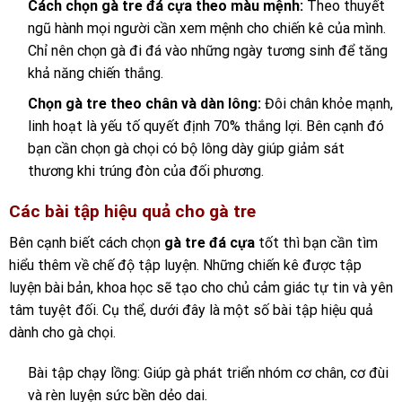
Cách chọn gà tre đá cựa theo màu mệnh:
Theo thuyết
ngũ hành mọi người cần xem mệnh cho chiến kê của mình.
Chỉ nên chọn gà đi đá vào những ngày tương sinh để tăng
khả năng chiến thắng.
Chọn gà tre theo chân và dàn lông:
Đôi chân khỏe mạnh,
linh hoạt là yếu tố quyết định 70% thắng lợi. Bên cạnh đó
bạn cần chọn gà chọi có bộ lông dày giúp giảm sát
thương khi trúng đòn của đối phương.
Các bài tập hiệu quả cho gà tre
Bên cạnh biết cách chọn
gà tre đá cựa
tốt thì bạn cần tìm
hiểu thêm về chế độ tập luyện. Những chiến kê được tập
luyện bài bản, khoa học sẽ tạo cho chủ cảm giác tự tin và yên
tâm tuyệt đối. Cụ thể, dưới đây là một số bài tập hiệu quả
dành cho gà chọi.
Bài tập chạy lồng: Giúp gà phát triển nhóm cơ chân, cơ đùi
và rèn luyện sức bền dẻo dai.