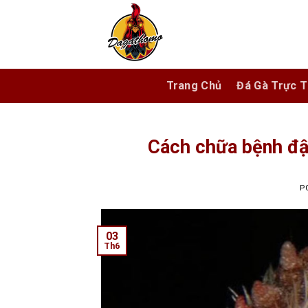
Skip
to
content
Trang Chủ
Đá Gà Trực T
Cách chữa bệnh đậu
P
03
Th6