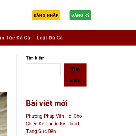
ĐĂNG NHẬP
ĐĂNG KÝ
in Tức Đá Gà
Luật Đá Gà
Tìm kiếm
Tìm
kiếm
Bài viết mới
Phương Pháp Vần Hơi Cho
Chiến Kê Chuẩn Kỹ Thuật
Tăng Sức Bền