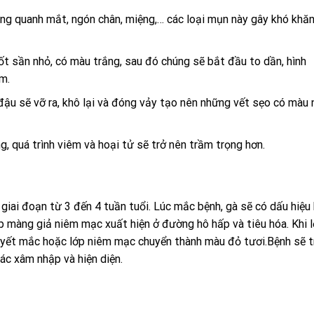
ung quanh mắt, ngón chân, miệng,… các loại mụn này gây khó khă
ốt sần nhỏ, có màu trắng, sau đó chúng sẽ bắt đầu to dần, hình
ám.
đậu sẽ vỡ ra, khô lại và đóng vảy tạo nên những vết sẹo có màu 
g, quá trình viêm và hoại tử sẽ trở nên trầm trọng hơn.
 giai đoạn từ 3 đến 4 tuần tuổi. Lúc mắc bệnh, gà sẽ có dấu hiệu
ớp màng giả niêm mạc xuất hiện ở đường hô hấp và tiêu hóa. Khi 
huyết mắc hoặc lớp niêm mạc chuyển thành màu đỏ tươi.Bệnh sẽ t
ác xâm nhập và hiện diện.