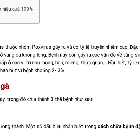
à hiệu quả 100%
us thuộc nhóm Poxvirus gây ra và có tỷ lệ truyền nhiễm cao. Đặc
u ở vùng da không lông. Bệnh này còn gây ra các vấn đề về tăng si
p ở các vị trí như: họng, hầu, miệng, thực quản,….Hầu hết, tỷ lệ 
 hao hụt vì bệnh khoảng 2- 3%.
 gà
ày, trong đó chia thành 3 thể bệnh như sau:
rưởng thành. Một số dấu hiệu nhận biết trong
cách chữa bệnh đ