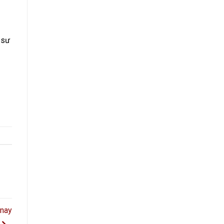
 sư
 nay