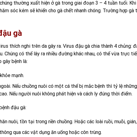
 chúng thường xuất hiện ở gà trong giai đoạn 3 – 4 tuần tuổi. Khi
n chăm sóc kém sẽ khiến cho gà chết nhanh chóng. Trường hợp gà 
đậu gà
rus thích nghi trên da gây ra. Virus đậu gà chia thành 4 chủng: 
u. Chúng có thể lây ra nhiều đường khác nhau, có thể vừa trực ti
 gây bệnh là:
à khỏe mạnh.
ngoài. Nếu chuồng nuôi có một cá thể bị mắc bệnh thì tỷ lệ những
ao. Nếu người nuôi không phát hiện và cách ly đúng thời điểm.
bệnh đậu gà:
n nuôi, tồn tại trong nền chuồng. Hoặc các loài ruồi, muỗi, gián
 thông qua các vật dụng ăn uống hoặc côn trùng.