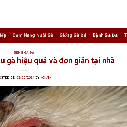
iếp
Cẩm Nang Nuôi Gà
Giống Gà Đá
Bệnh Gà Đá
T
BỆNH GÀ ĐÁ
 gà hiệu quả và đơn giản tại nhà
OSTED ON
03/06/2024
BY
ADMIN