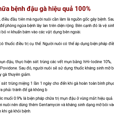
hữa bệnh đậu gà
hiệu quả 100%
, điều đầu tiên mà người nuôi cần làm là nguồn gốc gây bệnh. Sa
để phòng ngừa bệnh lây lan trên diện rộng. Bên cạnh đó là vệ sin
i bỏ vi khuẩn bám vào các vật dụng bên ngoài.
 có thuốc điều trị cụ thể. Người nuôi có thể áp dụng biện pháp đi
n đậu, thực hiện sát trùng các vết mụn bằng: hHi-Iodine 10%,
 Povidone. Sau đó, người nuôi sẽ sử dụng thuốc kháng sinh mỡ b
ấy gà thuyên giảm.
sát trùng miệng 1 lần 1 ngày cho đến khi gà hoàn toàn bình phục
a phải tránh để gà không b
c muối 0.9% là biện pháp chữa trị mụn đậu ở vùng mắt hiệu quả.
ời nuôi nên dùng thêm Gentamycin và kháng sinh dạng mỡ bôi và
 khi gà khỏi bệnh.