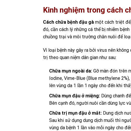
Kinh nghiệm trong
cách c
Cách chữa bệnh đậu gà
một cách triệt để
đó, cần cách lý những cá thể bị nhiễm bệnh 
chuồng trại và môi trường chăn nuôi để loạ
Vì loại bệnh này gây ra bởi virus nên không
trị theo quan niệm dân gian như sau:
Chữa mụn ngoài da:
Gỡ màn đón trên mụ
Iodine, Vime-Blue (Blue methylene 2%),
lên vùng da 1 lần 1 ngày cho đến khi th
Chữa mụn đậu ở miệng:
Dùng chanh để 
Bên cạnh đó, người nuôi cần dùng lực vừ
Chữa trị mụn đậu ở mắt:
Dung dịch nướ
Sau khi sử dụng dung dịch muối thì ngư
vùng da bệnh 1 lần vào mỗi ngày cho đến