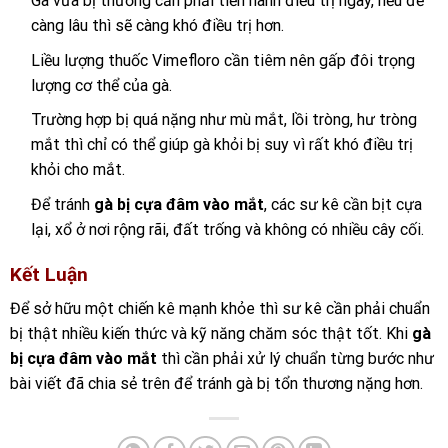
Gà vừa bị thương cần phải tiến hành điều trị ngay, nếu để
càng lâu thì sẽ càng khó điều trị hơn.
Liều lượng thuốc Vimefloro cần tiêm nên gấp đôi trọng
lượng cơ thể của gà.
Trường hợp bị quá nặng như mù mắt, lồi tròng, hư tròng
mắt thì chỉ có thể giúp gà khỏi bị suy vì rất khó điều trị
khỏi cho mắt.
Để tránh
gà bị cựa đâm vào mắt
, các sư kê cần bịt cựa
lại, xổ ở nơi rộng rãi, đất trống và không có nhiều cây cối.
Kết Luận
Để sở hữu một chiến kê mạnh khỏe thì sư kê cần phải chuẩn
bị thật nhiều kiến thức và kỹ năng chăm sóc thật tốt. Khi
gà
bị cựa đâm vào mắt
thì cần phải xử lý chuẩn từng bước như
bài viết đã chia sẻ trên để tránh gà bị tổn thương nặng hơn.