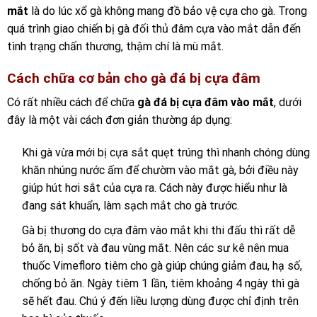
mắt
là do lúc xổ gà không mang đồ bảo vệ cựa cho gà. Trong
quá trình giao chiến bị gà đối thủ đâm cựa vào mắt dẫn đến
tình trạng chấn thương, thậm chí là mù mắt.
Cách chữa cơ bản cho gà đá bị cựa đâm
Có rất nhiều cách để chữa
gà đá bị cựa đâm vào mắt
, dưới
đây là một vài cách đơn giản thường áp dụng:
Khi gà vừa mới bị cựa sắt quẹt trúng thì nhanh chóng dùng
khăn nhúng nước ấm để chườm vào mắt gà, bởi điều này
giúp hút hơi sắt của cựa ra. Cách này được hiểu như là
đang sát khuẩn, làm sạch mắt cho gà trước.
Gà bị thương do cựa đâm vào mắt khi thi đấu thì rất dễ
bỏ ăn, bị sốt và đau vùng mắt. Nên các sư kê nên mua
thuốc Vimefloro tiêm cho gà giúp chúng giảm đau, hạ số,
chống bỏ ăn. Ngày tiêm 1 lần, tiêm khoảng 4 ngày thì gà
sẽ hết đau. Chú ý đến liều lượng dùng được chỉ định trên