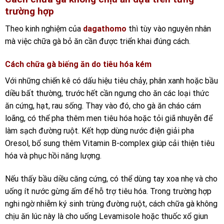
trường hợp
Theo kinh nghiệm của
dagathomo
thì tùy vào nguyên nhân
mà việc chữa gà bỏ ăn cần được triển khai đúng cách.
Cách chữa gà biếng ăn do tiêu hóa kém
Với những chiến kê có dấu hiệu tiêu chảy, phân xanh hoặc bầu
diều bất thường, trước hết cần ngưng cho ăn các loại thức
ăn cứng, hạt, rau sống. Thay vào đó, cho gà ăn cháo cám
loãng, có thể pha thêm men tiêu hóa hoặc tỏi giã nhuyễn để
làm sạch đường ruột. Kết hợp dùng nước điện giải pha
Oresol, bổ sung thêm Vitamin B-complex giúp cải thiện tiêu
hóa và phục hồi năng lượng.
Nếu thấy bầu diều căng cứng, có thể dùng tay xoa nhẹ và cho
uống ít nước gừng ấm để hỗ trợ tiêu hóa. Trong trường hợp
nghi ngờ nhiễm ký sinh trùng đường ruột, cách chữa gà không
chịu ăn lúc này là cho uống Levamisole hoặc thuốc xổ giun