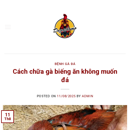
Skip
to
content
BỆNH GÀ ĐÁ
Cách chữa gà biếng ăn không muốn
đá
POSTED ON
11/08/2025
BY
ADMIN
11
Th8