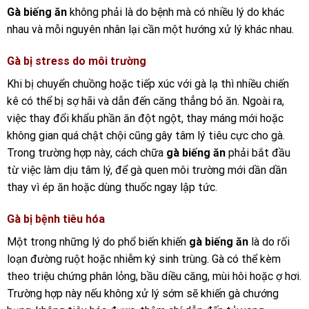
Gà biếng ăn
không phải là do bệnh mà có nhiều lý do khác
nhau và mỗi nguyên nhân lại cần một hướng xử lý khác nhau.
Gà bị stress do môi trường
Khi bị chuyển chuồng hoặc tiếp xúc với gà lạ thì nhiều chiến
kê có thể bị sợ hãi và dẫn đến căng thẳng bỏ ăn. Ngoài ra,
việc thay đổi khẩu phần ăn đột ngột, thay máng mới hoặc
không gian quá chật chội cũng gây tâm lý tiêu cực cho gà.
Trong trường hợp này, cách chữa
gà biếng ăn
phải bắt đầu
từ việc làm dịu tâm lý, để gà quen môi trường mới dần dần
thay vì ép ăn hoặc dùng thuốc ngay lập tức.
Gà bị bệnh tiêu hóa
Một trong những lý do phổ biến khiến
gà biếng ăn
là do rối
loạn đường ruột hoặc nhiễm ký sinh trùng. Gà có thể kèm
theo triệu chứng phân lỏng, bầu diều căng, mùi hôi hoặc ợ hơi.
Trường hợp này nếu không xử lý sớm sẽ khiến gà chướng