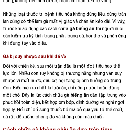
bụng, không tiêu hóa được, thậm chí dẫn đến tử vong.
Những loại thuốc trị bệnh tiêu hóa không đúng liều, dùng tràn
lan cũng có thể làm gà mất vị giác và chán ăn kéo dài. Vì vậy,
trước khi áp dụng các cách chữa
gà biếng ăn
thì người nuôi
cần kiểm tra kỹ tình trạng phân, bụng gà, hơi thở và phản ứng
khi đụng tay vào diều.
Gà bị suy nhược sau khi đá về
Đối với chiến kê, sau mỗi trận đấu là một đợt tiêu hao thể
lực lớn. Nhiều con tuy không bị thương nặng nhưng vẫn suy
nhược vì mất nước, đau cơ, nội tạng bị ảnh hưởng do trúng
đòn. Biểu hiện rõ nhất là lười ăn, chỉ uống nước hoặc đứng
một chỗ. Đây là lúc cách chữa
gà biếng ăn
cần tập trung vào
phục hồi toàn diện, kết hợp om bóp, dinh dưỡng và nghỉ ngơi
hợp lý. Nếu chỉ bổ sung thuốc bổ mà bỏ qua yếu tố thể chất,
gà rất dễ xuống phong độ và không còn máu chiến.
Cách chữa gà không chịu ăn dựa trên từng