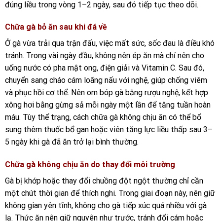
đúng liều trong vòng 1–2 ngày, sau đó tiếp tục theo dõi.
Chữa gà bỏ ăn sau khi đá về
Ở gà vừa trải qua trận đấu, việc mất sức, sốc đau là điều khó
tránh. Trong vài ngày đầu, không nên ép ăn mà chỉ nên cho
uống nước có pha mật ong, điện giải và Vitamin C. Sau đó,
chuyển sang cháo cám loãng nấu với nghệ, giúp chống viêm
và phục hồi cơ thể. Nên om bóp gà bằng rượu nghệ, kết hợp
xông hơi bằng gừng sả mỗi ngày một lần để tăng tuần hoàn
máu. Tùy thể trạng, cách chữa gà không chịu ăn có thể bổ
sung thêm thuốc bổ gan hoặc viên tăng lực liều thấp sau 3–
5 ngày khi gà đã ăn trở lại bình thường.
Chữa gà không chịu ăn do thay đổi môi trường
Gà bị khớp hoặc thay đổi chuồng đột ngột thường chỉ cần
một chút thời gian để thích nghi. Trong giai đoạn này, nên giữ
không gian yên tĩnh, không cho gà tiếp xúc quá nhiều với gà
lạ. Thức ăn nên giữ nguyên như trước, tránh đổi cám hoặc