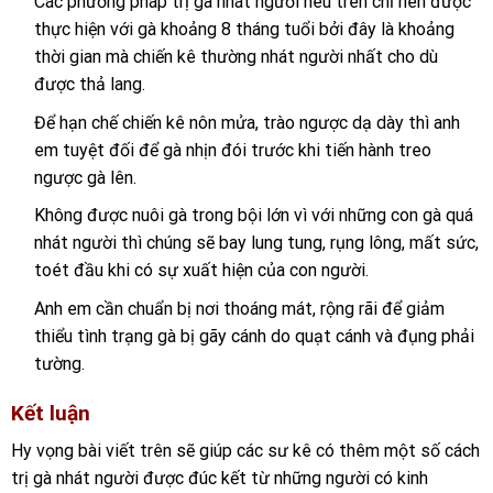
Các phương pháp trị gà nhát người nêu trên chỉ nên được
thực hiện với gà khoảng 8 tháng tuổi bởi đây là khoảng
thời gian mà chiến kê thường nhát người nhất cho dù
được thả lang.
Để hạn chế chiến kê nôn mửa, trào ngược dạ dày thì anh
em tuyệt đối để gà nhịn đói trước khi tiến hành treo
ngược gà lên.
Không được nuôi gà trong bội lớn vì với những con gà quá
nhát người thì chúng sẽ bay lung tung, rụng lông, mất sức,
toét đầu khi có sự xuất hiện của con người.
Anh em cần chuẩn bị nơi thoáng mát, rộng rãi để giảm
thiểu tình trạng gà bị gãy cánh do quạt cánh và đụng phải
tường.
Kết luận
Hy vọng bài viết trên sẽ giúp các sư kê có thêm một số cách
trị gà nhát người được đúc kết từ những người có kinh