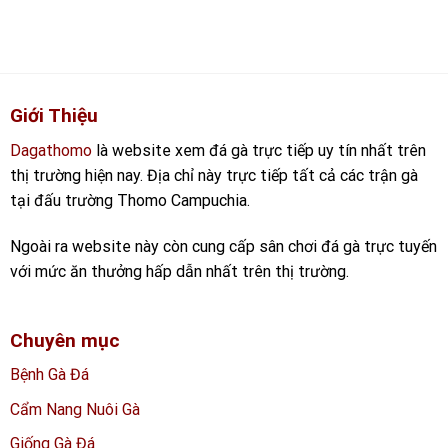
Giới Thiệu
Dagathomo
là website xem đá gà trực tiếp uy tín nhất trên
thị trường hiện nay. Địa chỉ này trực tiếp tất cả các trận gà
tại đấu trường Thomo Campuchia.
Ngoài ra website này còn cung cấp sân chơi đá gà trực tuyến
với mức ăn thưởng hấp dẫn nhất trên thị trường.
Chuyên mục
Bệnh Gà Đá
Cẩm Nang Nuôi Gà
Giống Gà Đá