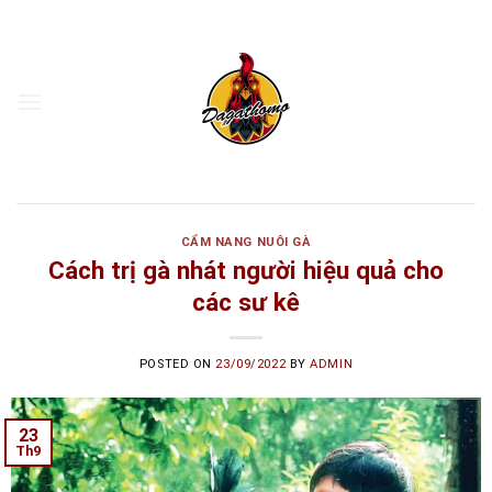
Skip
to
content
CẨM NANG NUÔI GÀ
Cách trị gà nhát người hiệu quả cho
các sư kê
POSTED ON
23/09/2022
BY
ADMIN
23
Th9