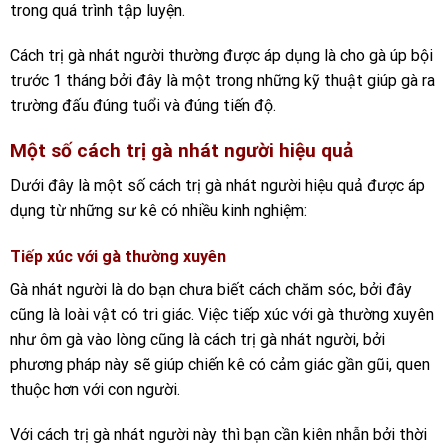
trong quá trình tập luyện.
Cách trị gà nhát người thường được áp dụng là cho gà úp bội
trước 1 tháng bởi đây là một trong những kỹ thuật giúp gà ra
trường đấu đúng tuổi và đúng tiến độ.
Một số cách trị gà nhát người hiệu quả
Dưới đây là một số cách trị gà nhát người hiệu quả được áp
dụng từ những sư kê có nhiều kinh nghiệm:
Tiếp xúc với gà thường xuyên
Gà nhát người là do bạn chưa biết cách chăm sóc, bởi đây
cũng là loài vật có tri giác. Việc tiếp xúc với gà thường xuyên
như ôm gà vào lòng cũng là cách trị gà nhát người, bởi
phương pháp này sẽ giúp chiến kê có cảm giác gần gũi, quen
thuộc hơn với con người.
Với cách trị gà nhát người này thì bạn cần kiên nhẫn bởi thời