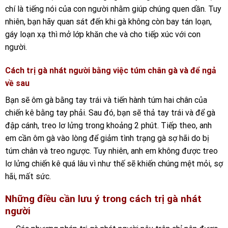
chí là tiếng nói của con người nhằm giúp chúng quen dần. Tuy
nhiên, bạn hãy quan sát đến khi gà không còn bay tán loạn,
gáy loạn xạ thì mở lớp khăn che và cho tiếp xúc với con
người.
Cách trị gà nhát người bằng việc túm chân gà và để ngả
về sau
Bạn sẽ ôm gà bằng tay trái và tiến hành túm hai chân của
chiến kê bằng tay phải. Sau đó, bạn sẽ thả tay trái và để gà
đập cánh, treo lơ lửng trong khoảng 2 phút. Tiếp theo, anh
em cần ôm gà vào lòng để giảm tình trạng gà sợ hãi do bị
túm chân và treo ngược. Tuy nhiên, anh em không được treo
lơ lửng chiến kê quá lâu vì như thế sẽ khiến chúng mệt mỏi, sợ
hãi, mất sức.
Những điều cần lưu ý trong cách trị gà nhát
người