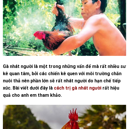
Gà nhát người
là một trong những vấn để mà rất nhiều sư
kê quan tâm, bởi các chiến kê quen với môi trường chăn
nuôi thả nên phần lớn sẽ rất nhát người do hạn chế tiếp
xúc. Bài viết dưới đây là
cách trị gà nhát người
rất hiệu
quả cho anh em tham khảo.