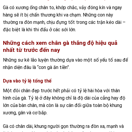
Gà có xương ống chân to, khớp chắc, vảy đóng kín và ngay
hàng sẽ ít bị chấn thương khi va chạm. Những con này
thường ra đòn mạnh, chịu đựng tốt trong các trận kéo dài –
đặc biệt là khi thi đấu ở các sới lớn.
Những cách xem chân gà thắng độ hiệu quả
nhất từ trước đến nay
Những sư kê lão luyện thường dựa vào một số yếu tố sau để
nhận diện đâu là “con gà ăn tiền”.
Dựa vào tỷ lệ tổng thể
Một đôi chân đẹp trước hết phải có tỷ lệ hài hòa với thân
hình của gà. Tỷ lệ ở đây không chỉ là độ dài của cẳng hay độ
lớn của bàn chân, mà còn là sự cân đối giữa toàn bộ khung
xương, gân và cơ bắp.
Gà có chân dài, khung người gọn thường ra đòn xa, mạnh và