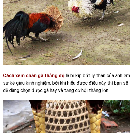
Cách xem chân gà thắng độ
là bí kíp bất ly thân của anh em
sư kê giàu kinh nghiệm, bởi khi hiểu được điều này thì bạn sẽ
dễ dàng chọn được gà hay và tăng cơ hội thắng lớn.