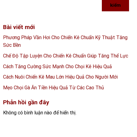
kiếm
Bài viết mới
Phương Pháp Vần Hơi Cho Chiến Kê Chuẩn Kỹ Thuật Tăng
Sức Bền
Chế Độ Tập Luyện Cho Chiến Kê Chuẩn Giúp Tăng Thể Lực
Cách Tăng Cường Sức Mạnh Cho Chọi Kê Hiệu Quả
Cách Nuôi Chiến Kê Mau Lớn Hiệu Quả Cho Người Mới
Mẹo Chọi Gà Ăn Tiền Hiệu Quả Từ Các Cao Thủ
Phản hồi gần đây
Không có bình luận nào để hiển thị.