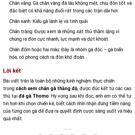
Chân vàng: Gà chân vàng đá lâu không mệt, chịu đòn tốt và
đặc biệt có khả năng đuổi rát trong các trận dài hơi.
Chân xanh: Kiểu gà lanh lẹ và tinh quái.
Chân trắng: Được xem là những sát thủ thầm lặng vì
chúng ra đòn cực nhanh, lực mạnh và dứt khoát.
Chân đốm hoặc hai màu: Đây là nhóm gà độc – gà biến
hóa, có phong cách ra đòn khó đoán.
Lời kết
Bài viết trên là toàn bộ những kinh nghiệm thực chiến
trong
cách xem chân gà thắng độ
, được đúc kết từ các cao
thủ tại
đá gà Thomo
. Hy vọng sau khi đọc, anh em có thể tự
tin hơn khi chọn chiến kê, biết cách nhìn nhận đúng tiềm năng
của từng con gà để đưa ra quyết định cược sáng suốt và hiệu
quả nhất.