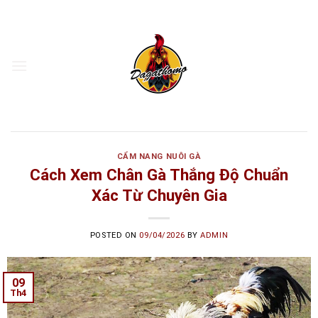
Skip
to
content
CẨM NANG NUÔI GÀ
Cách Xem Chân Gà Thắng Độ Chuẩn
Xác Từ Chuyên Gia
POSTED ON
09/04/2026
BY
ADMIN
09
Th4