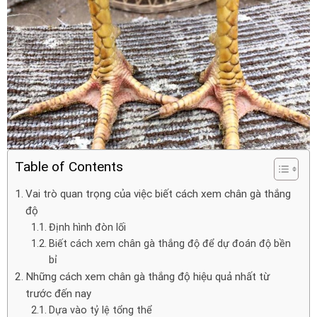
Table of Contents
Vai trò quan trọng của việc biết cách xem chân gà thắng
độ
Định hình đòn lối
Biết cách xem chân gà thắng độ để dự đoán độ bền
bỉ
Những cách xem chân gà thắng độ hiệu quả nhất từ
trước đến nay
Dựa vào tỷ lệ tổng thể