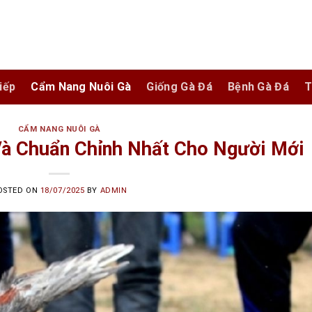
iếp
Cẩm Nang Nuôi Gà
Giống Gà Đá
Bệnh Gà Đá
T
CẨM NANG NUÔI GÀ
Và Chuẩn Chỉnh Nhất Cho Người Mới
OSTED ON
18/07/2025
BY
ADMIN