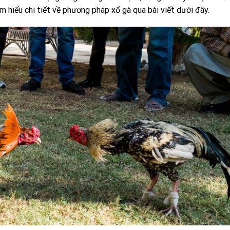
m hiểu chi tiết về phương pháp xổ gà qua bài viết dưới đây.