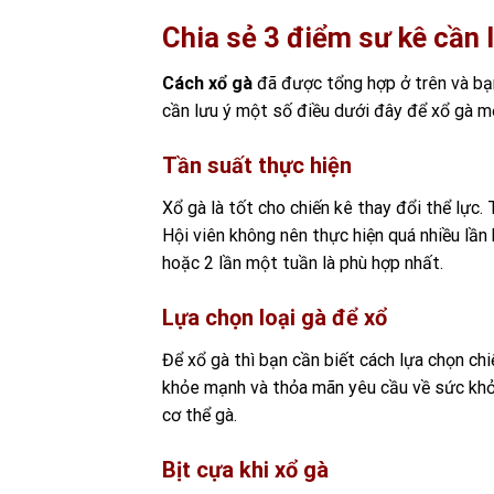
Chia sẻ 3 điểm sư kê cần l
Cách xổ gà
đã được tổng hợp ở trên và bạn
cần lưu ý một số điều dưới đây để xổ gà mộ
Tần suất thực hiện
Xổ gà là tốt cho chiến kê thay đổi thể lực.
Hội viên không nên thực hiện quá nhiều lầ
hoặc 2 lần một tuần là phù hợp nhất.
Lựa chọn loại gà để xổ
Để xổ gà thì bạn cần biết cách lựa chọn ch
khỏe mạnh và thỏa mãn yêu cầu về sức khỏe
cơ thể gà.
Bịt cựa khi xổ gà