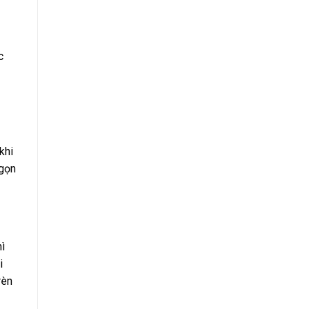
c
khi
 gọn
ì
i
rèn