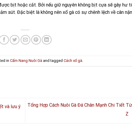
được bịt hoặc cắt. Bởi nếu giữ nguyên không bịt cựa sẽ gây hư t
iảm sút. Đặc biệt là không nên xổ gà có sự chênh lệch về cân nặ
ted in
Cẩm Nang Nuôi Gà
and tagged
Cách xổ gà
.
Tổng Hợp Cách Nuôi Gà Đá Chân Mạnh Chi Tiết T
ết và lưu ý
Z