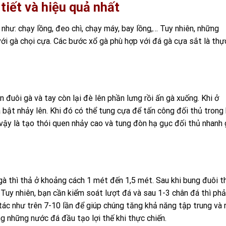
tiết và hiệu quả nhất
hư: chạy lồng, đeo chì, chạy máy, bay lồng,… Tuy nhiên, những
i gà chọi cựa. Các bước xổ gà phù hợp với đá gà cựa sắt là thự
đuôi gà và tay còn lại đè lên phần lưng rồi ấn gà xuống. Khi ở
và bật nhảy lên. Khi đó có thể tung cựa để tấn công đối thủ trong 
 vậy là tạo thói quen nhảy cao và tung đòn hạ gục đối thủ nhanh
à thì thả ở khoảng cách 1 mét đến 1,5 mét. Sau khi bung đuôi th
Tuy nhiên, bạn cần kiểm soát lượt đá và sau 1-3 chân đá thì phả
o tác như trên 7-10 lần để giúp chúng tăng khả năng tập trung và 
ong những nước đá đầu tạo lợi thế khi thực chiến.