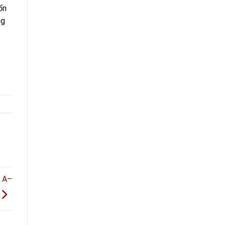
ổn
ng
ừ A–