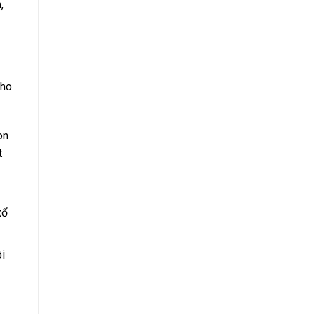
,
cho
òn
t
xổ
i