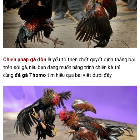
Chiến pháp gà đòn
là yếu tố then chốt quyết định thắng bại
trên sới gà, nếu bạn đang muốn nâng trình chiến kê thì
cùng
đá gà Thomo
tìm hiểu qua bài viết dưới đây.