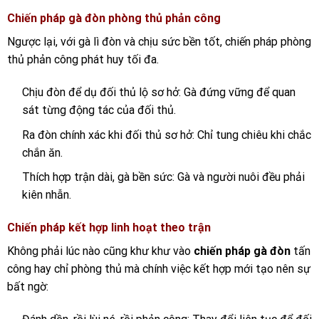
Chiến pháp gà đòn phòng thủ phản công
Ngược lại, với gà lì đòn và chịu sức bền tốt, chiến pháp phòng
thủ phản công phát huy tối đa.
Chịu đòn để dụ đối thủ lộ sơ hở: Gà đứng vững để quan
sát từng động tác của đối thủ.
Ra đòn chính xác khi đối thủ sơ hở: Chỉ tung chiêu khi chắc
chắn ăn.
Thích hợp trận dài, gà bền sức: Gà và người nuôi đều phải
kiên nhẫn.
Chiến pháp kết hợp linh hoạt theo trận
Không phải lúc nào cũng khư khư vào
chiến pháp gà đòn
tấn
công hay chỉ phòng thủ mà chính việc kết hợp mới tạo nên sự
bất ngờ: