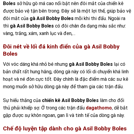
Boles
sở hữu gò má cao nổi bật nên đôi mắt của chiến kê
được bảo vệ tận bên trong. Đây sẽ là một lợi thế, giúp bảo vệ
đôi mắt của
gà Asil Bobby Boles
mỗi khi thi đấu. Ngoài ra
thì
gà Asil Bobby Boles
có đôi chân đa dạng màu sắc như:
vàng, trắng, xám, xanh lục và đen,…
Đôi nét về lối đá kinh điển của gà Asil Bobby
Boles
Với vóc dáng khá nhỏ bé nhưng
gà Asil Bobby Boles
lại có
bản chất rất hung hăng, dòng gà này có lối di chuyển khá linh
hoạt và né đòn cực tốt. Đây chính là đặc điểm mà các sư kê
mong muốn sở hữu dòng gà này để tham gia các trận đấu.
Sự hiếu thắng của
chiến kê Asil Bobby Boles
làm cho đối
thủ phải khiếp sợ. Ở trong các trận đấu
dagathomo
, dễ bắt
gặp được sự khôn ngoan, gan lì và tinh tế của dòng gà này.
Chế độ luyện tập dành cho gà Asil Bobby Boles