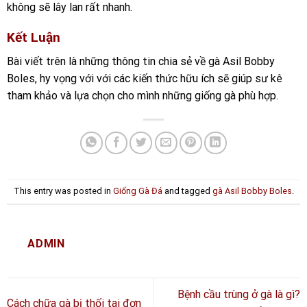
không sẽ lây lan rất nhanh.
Kết Luận
Bài viết trên là những thông tin chia sẻ về gà Asil Bobby
Boles, hy vọng với với các kiến thức hữu ích sẽ giúp sư kê
tham khảo và lựa chọn cho mình những giống gà phù hợp.
This entry was posted in
Giống Gà Đá
and tagged
gà Asil Bobby Boles
.
ADMIN
Bệnh cầu trùng ở gà là gì?
Cách chữa gà bị thối tai đơn