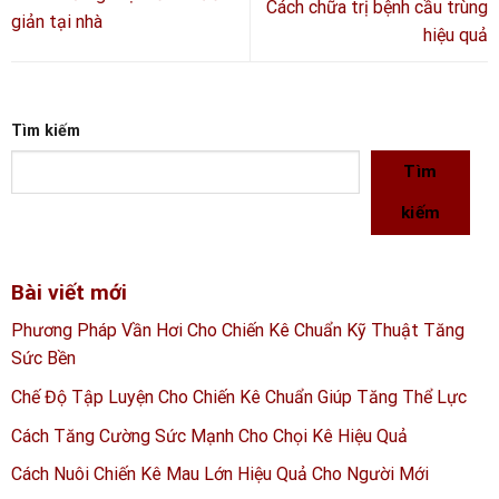
Cách chữa trị bệnh cầu trùng
giản tại nhà
hiệu quả
Tìm kiếm
Tìm
kiếm
Bài viết mới
Phương Pháp Vần Hơi Cho Chiến Kê Chuẩn Kỹ Thuật Tăng
Sức Bền
Chế Độ Tập Luyện Cho Chiến Kê Chuẩn Giúp Tăng Thể Lực
Cách Tăng Cường Sức Mạnh Cho Chọi Kê Hiệu Quả
Cách Nuôi Chiến Kê Mau Lớn Hiệu Quả Cho Người Mới