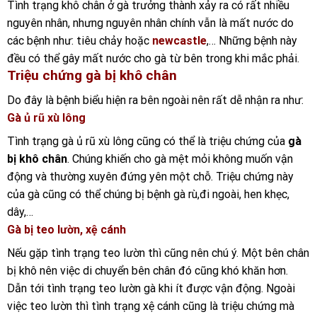
Tình trạng khô chân ở gà trưởng thành xảy ra có rất nhiều
nguyên nhân, nhưng nguyên nhân chính vẫn là mất nước do
các bệnh như: tiêu chảy hoặc
newcastle
,… Những bệnh này
đều có thể gây mất nước cho gà từ bên trong khi mắc phải.
Triệu chứng gà bị khô chân
Do đây là bệnh biểu hiện ra bên ngoài nên rất dễ nhận ra như:
Gà ủ rũ xù lông
Tình trạng gà ủ rũ xù lông cũng có thể là triệu chứng của
gà
bị khô chân
. Chúng khiến cho gà mệt mỏi không muốn vận
động và thường xuyên đứng yên một chỗ. Triệu chứng này
của gà cũng có thể chúng bị bệnh gà rù,đi ngoài, hen khẹc,
dây,…
Gà bị teo lườn, xệ cánh
Nếu gặp tình trạng teo lườn thì cũng nên chú ý. Một bên chân
bị khô nên việc di chuyển bên chân đó cũng khó khăn hơn.
Dẫn tới tình trạng teo lườn gà khi ít được vận động. Ngoài
việc teo lườn thì tình trạng xệ cánh cũng là triệu chứng mà