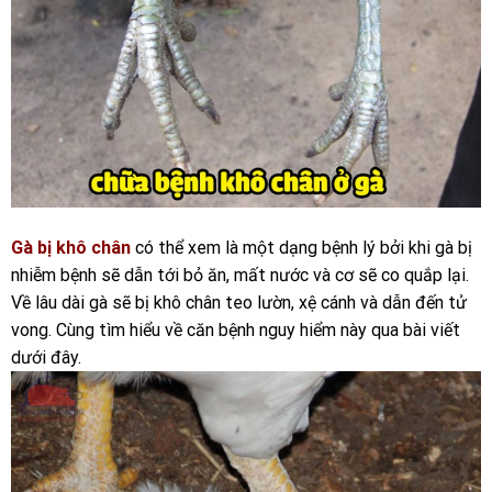
Gà bị khô chân
có thể xem là một dạng bệnh lý bởi khi gà bị
nhiễm bệnh sẽ dẫn tới bỏ ăn, mất nước và cơ sẽ co quắp lại.
Về lâu dài gà sẽ bị khô chân teo lườn, xệ cánh và dẫn đến tử
vong. Cùng tìm hiểu về căn bệnh nguy hiểm này qua bài viết
dưới đây.