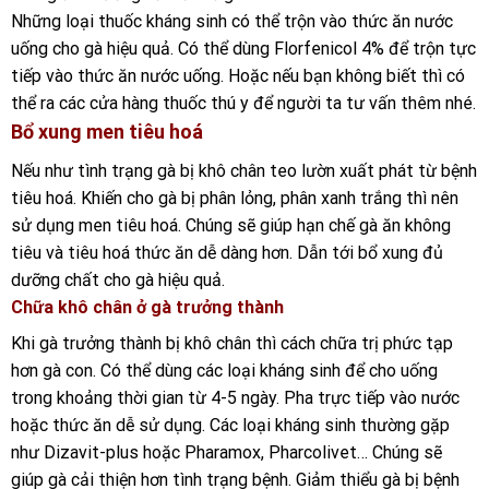
Những loại thuốc kháng sinh có thể trộn vào thức ăn nước
uống cho gà hiệu quả. Có thể dùng Florfenicol 4% để trộn tực
tiếp vào thức ăn nước uống. Hoặc nếu bạn không biết thì có
thể ra các cửa hàng thuốc thú y để người ta tư vấn thêm nhé.
Bổ xung men tiêu hoá
Nếu như tình trạng gà bị khô chân teo lườn xuất phát từ bệnh
tiêu hoá. Khiến cho gà bị phân lỏng, phân xanh trắng thì nên
sử dụng men tiêu hoá. Chúng sẽ giúp hạn chế gà ăn không
tiêu và tiêu hoá thức ăn dễ dàng hơn. Dẫn tới bổ xung đủ
dưỡng chất cho gà hiệu quả.
Chữa khô chân ở gà trưởng thành
Khi gà trưởng thành bị khô chân thì cách chữa trị phức tạp
hơn gà con. Có thể dùng các loại kháng sinh để cho uống
trong khoảng thời gian từ 4-5 ngày. Pha trực tiếp vào nước
hoặc thức ăn dễ sử dụng. Các loại kháng sinh thường gặp
như Dizavit-plus hoặc Pharamox, Pharcolivet… Chúng sẽ
giúp gà cải thiện hơn tình trạng bệnh. Giảm thiểu gà bị bệnh