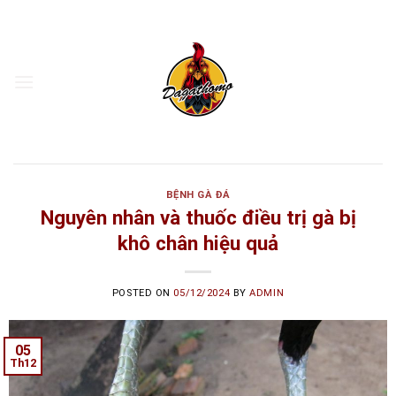
Skip
to
content
BỆNH GÀ ĐÁ
Nguyên nhân và thuốc điều trị gà bị
khô chân hiệu quả
POSTED ON
05/12/2024
BY
ADMIN
05
Th12