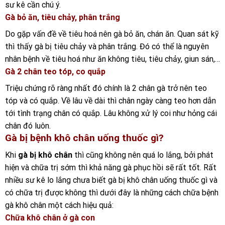
sư kê cần chú ý.
Gà bỏ ăn, tiêu chảy, phân trắng
Do gặp vấn đề về tiêu hoá nên gà bỏ ăn, chán ăn. Quan sát kỹ
thì thấy gà bị tiêu chảy và phân trắng. Đó có thể là nguyên
nhân bệnh về tiêu hoá như ăn không tiêu, tiêu chảy, giun sán,…
Gà 2 chân teo tóp, co quắp
Triệu chứng rõ ràng nhất đó chính là 2 chân gà trở nên teo
tóp và có quắp. Về lâu về dài thì chân ngày càng teo hơn dẫn
tới tình trạng chân có quắp. Lâu không xử lý coi như hỏng cái
chân đó luôn.
Gà bị bệnh khô chân uống thuốc gì?
Khi
gà bị khô chân
thì cũng không nên quá lo lắng, bởi phát
hiện và chữa trị sớm thì khả năng gà phục hồi sẽ rất tốt. Rất
nhiều sư kê lo lắng chưa biết gà bị khô chân uống thuốc gì và
có chữa trị được không thì dưới đây là những cách chữa bệnh
gà khô chân một cách hiệu quả:
Chữa khô chân ở gà con