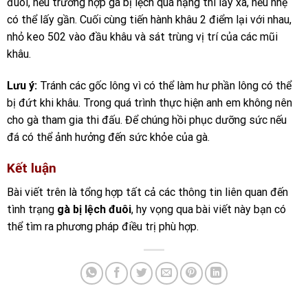
đuôi, nếu trường hợp gà bị lệch quá nặng thì lấy xa, nếu nhẹ
có thể lấy gần. Cuối cùng tiến hành khâu 2 điểm lại với nhau,
nhỏ keo 502 vào đầu khâu và sát trùng vị trí của các mũi
khâu.
Lưu ý:
Tránh các gốc lông vì có thể làm hư phần lông có thể
bị đứt khi khâu. Trong quá trình thực hiện anh em không nên
cho gà tham gia thi đấu. Để chúng hồi phục dưỡng sức nếu
đá có thể ảnh hưởng đến sức khỏe của gà.
Kết luận
Bài viết trên là tổng hợp tất cả các thông tin liên quan đến
tình trạng
gà bị lệch đuôi
, hy vọng qua bài viết này bạn có
thể tìm ra phương pháp điều trị phù hợp.