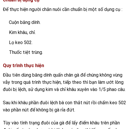
Để thực hiện người chăn nuôi cần chuẩn bị một số dụng cụ :
Cuộn băng dính.
Kim khâu, chỉ.
Lọ keo 502.
Thuốc tiệt trùng.
Quy trình thực hiện
Đầu tiên dùng băng dính quấn chân gà để chúng không vùng
vẫy trong quá trình thực hiện, tiếp theo thì bạn làm ướt lông
đuôi bị lệch, sử dụng kim và chỉ khâu xuyên vào 1/5 phao câu.
Sau khi khâu phần đuôi lệch bà con thắt nút rồi chấm keo 502
vào phần nút để không bị gà rỉa đứt.
Tùy vào tình trạng đuôi của gà để lấy điểm khâu trên phần