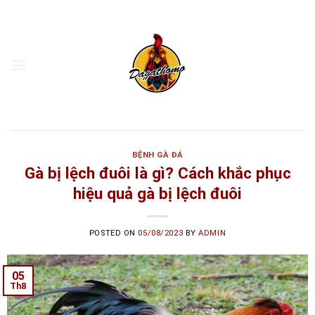
Skip
to
content
BỆNH GÀ ĐÁ
Gà bị lệch đuôi là gì? Cách khắc phục
hiệu quả gà bị lệch đuôi
POSTED ON
05/08/2023
BY
ADMIN
05
Th8