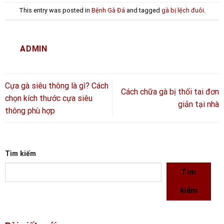
This entry was posted in
Bệnh Gà Đá
and tagged
gà bị lệch đuôi
.
ADMIN
Cựa gà siêu thông là gì? Cách
Cách chữa gà bị thối tai đơn
chọn kích thước cựa siêu
giản tại nhà
thông phù hợp
Tìm kiếm
Tìm
kiếm