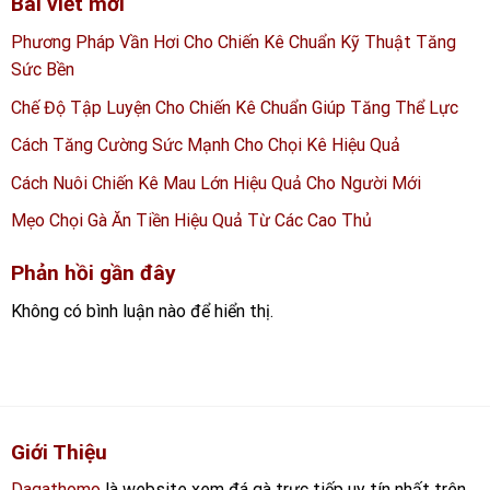
Bài viết mới
Phương Pháp Vần Hơi Cho Chiến Kê Chuẩn Kỹ Thuật Tăng
Sức Bền
Chế Độ Tập Luyện Cho Chiến Kê Chuẩn Giúp Tăng Thể Lực
Cách Tăng Cường Sức Mạnh Cho Chọi Kê Hiệu Quả
Cách Nuôi Chiến Kê Mau Lớn Hiệu Quả Cho Người Mới
Mẹo Chọi Gà Ăn Tiền Hiệu Quả Từ Các Cao Thủ
Phản hồi gần đây
Không có bình luận nào để hiển thị.
Giới Thiệu
Dagathomo
là website xem đá gà trực tiếp uy tín nhất trên