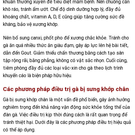
khuẩn thường xuyên để tiêu diệt mầm bệnh. Nền chuồng cần
khô ráo, tránh ẩm ướt. Chế độ dinh dưỡng hợp lý, đầy đủ
khoáng chất, vitamin A, D, E cũng giúp tăng cường sức đề
kháng, bảo vệ xương khớp.
Nên bổ sung canxi, phốt pho để xương chắc khỏe. Tránh cho
gà ăn quá nhiều thức ăn giàu đạm, gây áp lực lên hệ bài tiết,
dẫn đến Gout. Giảm thiểu chấn thương bằng cách tạo sân
tập rộng rãi, bằng phẳng, không có vật sắc nhọn. Cuối cùng,
tiêm phòng đầy đủ các loại vắc-xin cho gà theo lịch trình
khuyến cáo là biện pháp hữu hiệu.
Các phương pháp điều trị gà bị sưng khớp chân
Gà bị sưng khớp chân là một vấn đề phổ biến, gây ảnh hưởng
nghiêm trọng đến khả năng vận động sức khỏe tổng thể của
đàn gà. Việc điều trị kịp thời đúng cách là rất quan trọng để
tránh thiệt hại. Dưới đây là các phương pháp điều trị hiệu quả
có thể áp dụng.