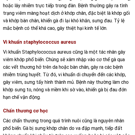
hoặc lây nhiễm trực tiếp trong đàn. Bệnh thường gây ra tình
trạng viêm màng hoạt dịch ở khớp chân, đặc biệt là khớp gối
và khớp bàn chân, khiến gà đi lại khó khăn, sưng đau. Tỷ lệ
mắc bệnh có thể khá cao, gây thiệt hại kinh tế lớn.
Vi khuẩn staphylococcus aureus
Vi khuẩn Staphylococcus aureus cũng là một tác nhân gây
viêm khớp phổ biến. Chúng sẽ xâm nhập vào cơ thể gà qua
các vết thương hở trên da hoặc bàn chân, gây ra các bệnh
nhiễm trùng huyết. Từ đó, vi khuẩn di chuyển đến các khớp,
gây viêm, sưng tấy hình thành mủ. Bệnh này thường làm cho
khớp sưng to, nóng và mềm khi sờ vào, khiến gà bị đau đớn
hạn chế vận động.
Chấn thương cơ học
Các chấn thương trong quá trình nuôi cũng là nguyên nhân
phổ biến. Gà bị sưng khớp chân do va đập mạnh, tiếp đất