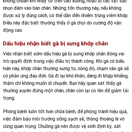
không chuẩn khi nhảy từ trên cao xuống, hoặc bị các vật sắc
nhọn đâm vào bàn chân. Những tổn thương này, nếu không
được xử lý đúng cách, có thể dẫn đến nhiễm trùng viêm khớp.
Điều này đặc biệt thường thấy ở gà chọi do cường độ vận
động cao.
Dấu hiệu nhận biết gà bị sưng khớp chân
Việc nhận biết sớm dấu hiệu gà bị sưng khớp chân đóng vai
trò quyết định trong việc điều trị thành công. Khi gà có biểu
hiện này, khớp chân thường sưng to, nóng đỏ, chạm vào gà sẽ
có phản ứng đau đớn. Gà đi lại khó khăn, dáng đi khập khiễng,
thậm chí không muốn di chuyển. Bạn hãy quan sát thấy gà
thường xuyên đứng một chân, chân còn lại co lên để giảm tải
trọng.
Phòng bệnh luôn tốt hơn chữa bệnh, để phòng tránh hiệu quả,
việc đảm bảo môi trường sống sạch sẽ, thông thoáng là vô
cùng quan trọng. Chuồng gà nên được vệ sinh định kỳ, sát