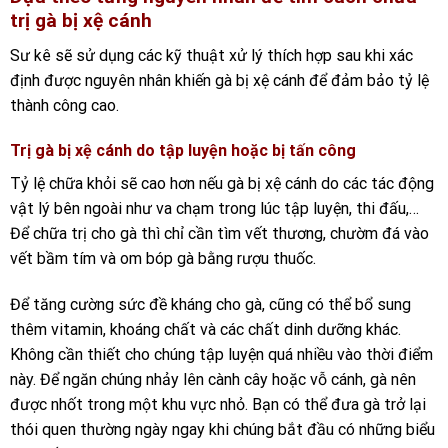
trị gà bị xệ cánh
Sư kê sẽ sử dụng các kỹ thuật xử lý thích hợp sau khi xác
định được nguyên nhân khiến gà bị xệ cánh để đảm bảo tỷ lệ
thành công cao.
Trị gà bị xệ cánh do tập luyện hoặc bị tấn công
Tỷ lệ chữa khỏi sẽ cao hơn nếu gà bị xệ cánh do các tác động
vật lý bên ngoài như va chạm trong lúc tập luyện, thi đấu,…
Để chữa trị cho gà thì chỉ cần tìm vết thương, chườm đá vào
vết bầm tím và om bóp gà bằng rượu thuốc.
Để tăng cường sức đề kháng cho gà, cũng có thể bổ sung
thêm vitamin, khoáng chất và các chất dinh dưỡng khác.
Không cần thiết cho chúng tập luyện quá nhiều vào thời điểm
này. Để ngăn chúng nhảy lên cành cây hoặc vỗ cánh, gà nên
được nhốt trong một khu vực nhỏ. Bạn có thể đưa gà trở lại
thói quen thường ngày ngay khi chúng bắt đầu có những biểu