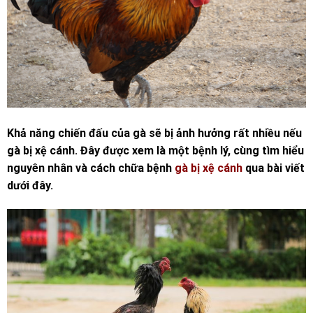
Khả năng chiến đấu của gà sẽ bị ảnh hưởng rất nhiều nếu
gà bị xệ cánh. Đây được xem là một bệnh lý, cùng tìm hiểu
nguyên nhân và cách chữa bệnh
gà bị xệ cánh
qua bài viết
dưới đây.