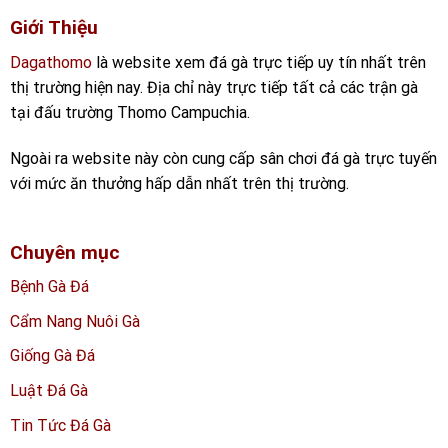
Giới Thiệu
Dagathomo
là website xem đá gà trực tiếp uy tín nhất trên
thị trường hiện nay. Địa chỉ này trực tiếp tất cả các trận gà
tại đấu trường Thomo Campuchia.
Ngoài ra website này còn cung cấp sân chơi đá gà trực tuyến
với mức ăn thưởng hấp dẫn nhất trên thị trường.
Chuyên mục
Bệnh Gà Đá
Cẩm Nang Nuôi Gà
Giống Gà Đá
Luật Đá Gà
Tin Tức Đá Gà