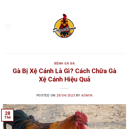
Skip
to
content
BỆNH GÀ ĐÁ
Gà Bị Xệ Cánh Là Gì? Cách Chữa Gà
Xệ Cánh Hiệu Quả
POSTED ON
28/04/2023
BY
ADMIN
28
Th4