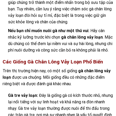
giúp chúng trở thành một điểm nhấn trong bộ sưu tập của
bạn. Tuy nhiên, cần lưu ý rằng việc chăm sóc gà chân lông
vảy loạn đòi hỏi sự tỉ mỉ, đặc biệt là trong việc giữ gìn
sức khỏe lông và chân của chúng.
Nếu bạn chỉ muốn nuôi gà như một thú vui:
Hãy cân
nhắc kỹ lưỡng trước khi chọn
gà chân lông vảy loạn
. Mặc
dù chúng có thể đem lại niềm vui và sự hài lòng, nhưng chi
phí nuôi dưỡng và công sức cần bỏ ra không phải là nhỏ.
Các Giống Gà Chân Lông Vảy Loạn Phổ Biến
Trên thị trường hiện nay, có một số giống
gà chân lông vảy
loạn
được ưa chuộng. Mỗi giống đều có những đặc điểm
riêng biệt và được đánh giá khác nhau.
Gà tre vảy loạn:
Đây là giống gà có kích thước nhỏ, nhưng
lại nổi tiếng với sự linh hoạt và khả năng ra đòn nhanh
nhạy. Gà tre vảy loạn thường được nuôi để thi đấu trong
các trận gà tre, nơi mà sự nhanh nhẹn là yếu tố quyết định.