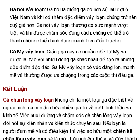
Gà nòi vảy loạn:
Gà nòi là giống gà có lịch sử lâu đời ở
Việt Nam và khi có thêm đặc điểm vảy loạn, chúng trở nên
quý giá hơn. Gà nòi vảy loạn thường có sức mạnh vượt
trội, và khi được chăm sóc đúng cách, chúng có thể trở
thành những chiến binh dũng mãnh trên đấu trường.
Gà Mỹ vảy loạn:
Giống gà này có nguồn gốc từ Mỹ và
được lai tạo với nhiều dòng gà khác nhau để tạo ra những
đặc điểm độc đáo. Gà Mỹ vảy loạn có vóc dáng lớn, mạnh
mẽ và thường được ưa chuộng trong các cuộc thi đấu gà.
Kết Luận
Gà chân lông vảy loạn
không chỉ là một loại gà đặc biệt về
ngoại hình mà còn ẩn chứa nhiều giá trị về mặt tinh thần và
kinh tế. Việc nuôi dưỡng và chăm sóc gà chân lông vảy loạn
đòi hỏi sự kiên nhẫn và kiến thức chuyên sâu. Nếu bạn là
người đam mê và có điều kiện thì việc sở hữu một
chiến kê
chân lông vảy loạn
sẽ là một trải nghiệm thú vị và đầy thách