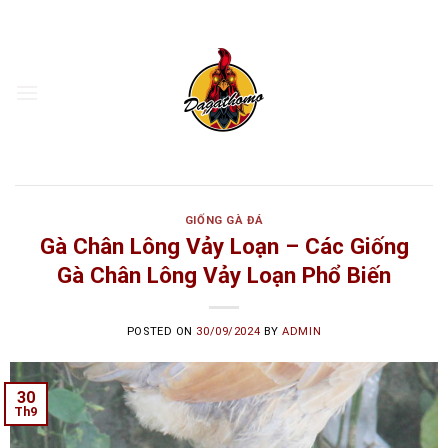
Skip
to
content
GIỐNG GÀ ĐÁ
Gà Chân Lông Vảy Loạn – Các Giống
Gà Chân Lông Vảy Loạn Phổ Biến
POSTED ON
30/09/2024
BY
ADMIN
30
Th9