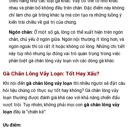
theo hàng như các loại gà khác. Vảy có thể to nhỏ khác
nhau và phân bố không đều trên chân. Đặc điểm này không
chỉ làm cho gà trông khác lạ mà còn tạo ra những luồng ý
kiến trái chiều về giá trị của chúng.
Ngón chân:
Ở một số gà, lông có thể xuất hiện trên ngón
chân, chủ yếu ở ngón giữa. Ngón nội thường ít lông hơn, và
ngón ngoài thì có rất ít hoặc không có lông. Những chi tiết
này tuy nhỏ nhưng lại đóng vai trò quan trọng trong việc
phân biệt gà chân lông vảy loạn với các dòng gà khác.
Gà Chân Lông Vảy Loạn: Tốt Hay Xấu?
Khi nói đến
gà chân lông vảy loạn
thì nhiều người sẽ đặt câu
hỏi liệu chúng có thực sự tốt hay không? Gà chân lông vảy
loạn thường được đánh giá khá cao với khả năng chiến đấu
vượt trội. Tuy nhiên, không phải mọi con
gà chân lông vảy
loạn
đều là “chiến kê”.
Ưu điểm: