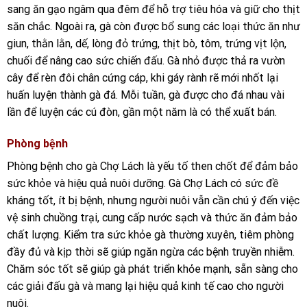
sang ăn gạo ngâm qua đêm để hỗ trợ tiêu hóa và giữ cho thịt
săn chắc. Ngoài ra, gà còn được bổ sung các loại thức ăn như
giun, thằn lằn, dế, lòng đỏ trứng, thịt bò, tôm, trứng vịt lộn,
chuối để nâng cao sức chiến đấu. Gà nhỏ được thả ra vườn
cây để rèn đôi chân cứng cáp, khi gáy rành rẽ mới nhốt lại
huấn luyện thành gà đá. Mỗi tuần, gà được cho đá nhau vài
lần để luyện các cú đòn, gần một năm là có thể xuất bán.
Phòng bệnh
Phòng bệnh cho gà Chợ Lách là yếu tố then chốt để đảm bảo
sức khỏe và hiệu quả nuôi dưỡng. Gà Chợ Lách có sức đề
kháng tốt, ít bị bệnh, nhưng người nuôi vẫn cần chú ý đến việc
vệ sinh chuồng trại, cung cấp nước sạch và thức ăn đảm bảo
chất lượng. Kiểm tra sức khỏe gà thường xuyên, tiêm phòng
đầy đủ và kịp thời sẽ giúp ngăn ngừa các bệnh truyền nhiễm.
Chăm sóc tốt sẽ giúp gà phát triển khỏe mạnh, sẵn sàng cho
các giải đấu gà và mang lại hiệu quả kinh tế cao cho người
nuôi.