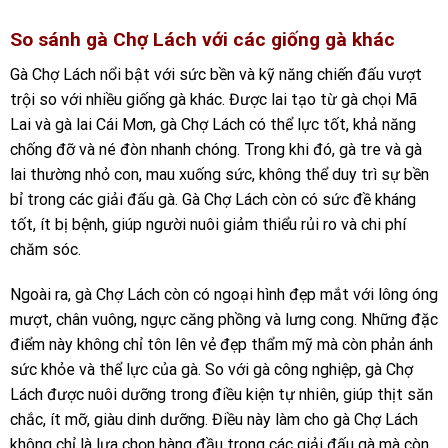
So sánh gà Chợ Lách với các giống gà khác
Gà Chợ Lách nổi bật với sức bền và kỹ năng chiến đấu vượt
trội so với nhiều giống gà khác. Được lai tạo từ gà chọi Mã
Lai và gà lai Cái Mơn, gà Chợ Lách có thể lực tốt, khả năng
chống đỡ và né đòn nhanh chóng. Trong khi đó, gà tre và gà
lai thường nhỏ con, mau xuống sức, không thể duy trì sự bền
bỉ trong các giải đấu gà. Gà Chợ Lách còn có sức đề kháng
tốt, ít bị bệnh, giúp người nuôi giảm thiểu rủi ro và chi phí
chăm sóc.
Ngoài ra, gà Chợ Lách còn có ngoại hình đẹp mắt với lông óng
mượt, chân vuông, ngực căng phồng và lưng cong. Những đặc
điểm này không chỉ tôn lên vẻ đẹp thẩm mỹ mà còn phản ánh
sức khỏe và thể lực của gà. So với gà công nghiệp, gà Chợ
Lách được nuôi dưỡng trong điều kiện tự nhiên, giúp thịt săn
chắc, ít mỡ, giàu dinh dưỡng. Điều này làm cho gà Chợ Lách
không chỉ là lựa chọn hàng đầu trong các giải đấu gà mà còn