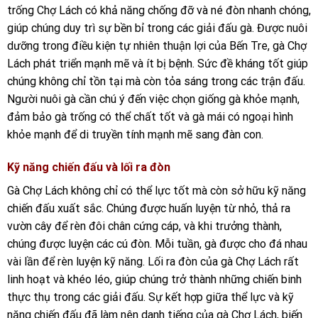
trống Chợ Lách có khả năng chống đỡ và né đòn nhanh chóng,
giúp chúng duy trì sự bền bỉ trong các giải đấu gà. Được nuôi
dưỡng trong điều kiện tự nhiên thuận lợi của Bến Tre, gà Chợ
Lách phát triển mạnh mẽ và ít bị bệnh. Sức đề kháng tốt giúp
chúng không chỉ tồn tại mà còn tỏa sáng trong các trận đấu.
Người nuôi gà cần chú ý đến việc chọn giống gà khỏe mạnh,
đảm bảo gà trống có thể chất tốt và gà mái có ngoại hình
khỏe mạnh để di truyền tính mạnh mẽ sang đàn con.
Kỹ năng chiến đấu và lối ra đòn
Gà Chợ Lách không chỉ có thể lực tốt mà còn sở hữu kỹ năng
chiến đấu xuất sắc. Chúng được huấn luyện từ nhỏ, thả ra
vườn cây để rèn đôi chân cứng cáp, và khi trưởng thành,
chúng được luyện các cú đòn. Mỗi tuần, gà được cho đá nhau
vài lần để rèn luyện kỹ năng. Lối ra đòn của gà Chợ Lách rất
linh hoạt và khéo léo, giúp chúng trở thành những chiến binh
thực thụ trong các giải đấu. Sự kết hợp giữa thể lực và kỹ
năng chiến đấu đã làm nên danh tiếng của gà Chợ Lách, biến