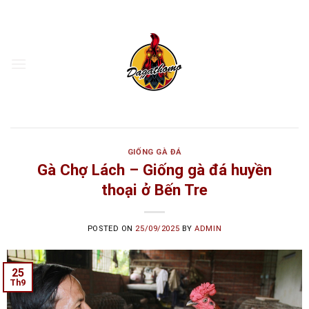
Skip
to
content
GIỐNG GÀ ĐÁ
Gà Chợ Lách – Giống gà đá huyền
thoại ở Bến Tre
POSTED ON
25/09/2025
BY
ADMIN
25
Th9