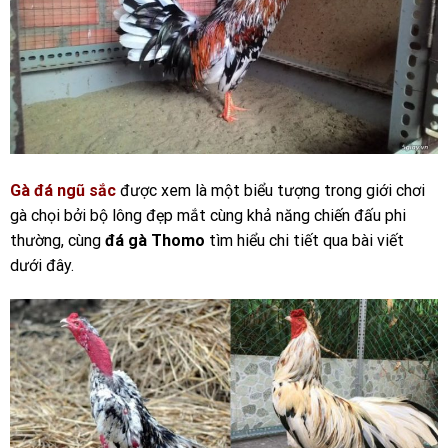
Gà đá ngũ sắc
được xem là một biểu tượng trong giới chơi
gà chọi bởi bộ lông đẹp mắt cùng khả năng chiến đấu phi
thường, cùng
đá gà Thomo
tìm hiểu chi tiết qua bài viết
dưới đây.