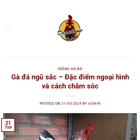
Skip
to
content
GIỐNG GÀ ĐÁ
Gà đá ngũ sắc – Đặc điểm ngoại hình
và cách chăm sóc
POSTED ON
21/09/2024
BY
ADMIN
21
Th9