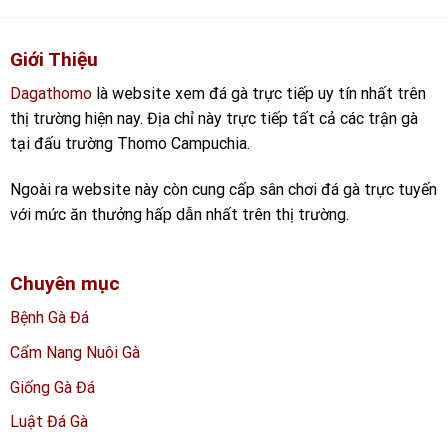
Giới Thiệu
Dagathomo
là website xem đá gà trực tiếp uy tín nhất trên
thị trường hiện nay. Địa chỉ này trực tiếp tất cả các trận gà
tại đấu trường Thomo Campuchia.
Ngoài ra website này còn cung cấp sân chơi đá gà trực tuyến
với mức ăn thưởng hấp dẫn nhất trên thị trường.
Chuyên mục
Bệnh Gà Đá
Cẩm Nang Nuôi Gà
Giống Gà Đá
Luật Đá Gà