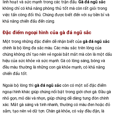
linh hoạt và sức mạnh trong các trận đấu.
Gà đá ngũ sắc
không chỉ có khả năng phòng thủ tốt mà còn rất giỏi trong
việc tấn công đối thủ. Chúng được biết đến với sự bền bỉ và
khả năng chiến đấu đến cùng.
Đặc điểm ngoại hình của gà đá ngũ sắc
Một trong những đặc điểm dễ nhận biết của
gà đá ngũ sắc
chính là bộ lông đa sắc màu. Các màu sắc trên lông của
chúng không chỉ tạo nên vẻ ngoài bắt mắt mà còn là một dấu
hiệu của sức khỏe và sức mạnh. Gà có lông sáng, bóng và
đều màu thường là những con gà khỏe mạnh, có khả năng
chiến đấu tốt.
Ngoài bộ lông thì
gà đá ngũ sắc
còn có một số đặc điểm
ngoại hình khác giúp chúng nổi bật trong giới chơi gà. Đầu gà
nhỏ gọn, mỏ dài và nhọn, giúp chúng dễ dàng tung đòn chính
xác. Mắt gà sáng và tinh nhanh, thường có màu đen hoặc đỏ
sẫm, tạo nên vẻ dữ tợn. Chân gà khỏe, có vảy đều đặn, là