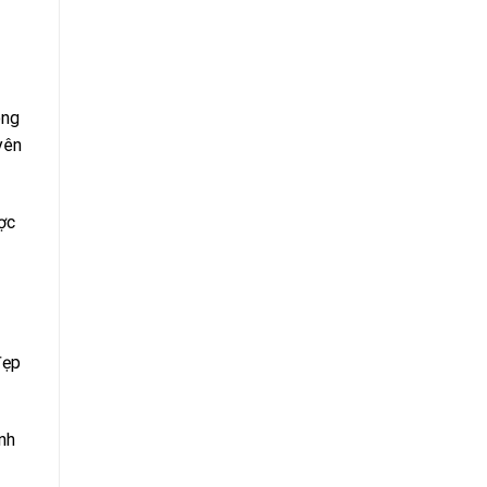
ông
yên
ợc
đẹp
anh