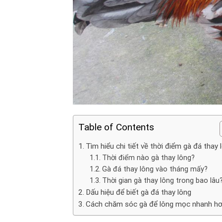
Table of Contents
Tìm hiểu chi tiết về thời điểm gà đá thay 
Thời điểm nào gà thay lông?
Gà đá thay lông vào tháng mấy?
Thời gian gà thay lông trong bao lâu
Dấu hiệu để biết gà đá thay lông
Cách chăm sóc gà để lông mọc nhanh h