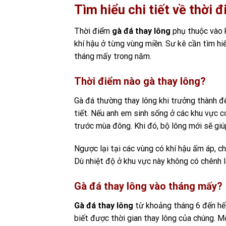
Tìm hiểu chi tiết về thời 
Thời điểm
gà đá thay lông
phụ thuộc vào k
khí hậu ở từng vùng miền. Sư kê cần tìm hi
tháng mấy trong năm.
Thời điểm nào gà thay lông?
Gà đá thường thay lông khi trưởng thành để
tiết. Nếu anh em sinh sống ở các khu vực có
trước mùa đông. Khi đó, bộ lông mới sẽ giú
Ngược lại tại các vùng có khí hậu ấm áp, 
Dù nhiệt độ ở khu vực này không có chênh lệ
Gà đá thay lông vào tháng mấy?
Gà đá thay lông
từ khoảng tháng 6 đến hết
biết được thời gian thay lông của chúng. M