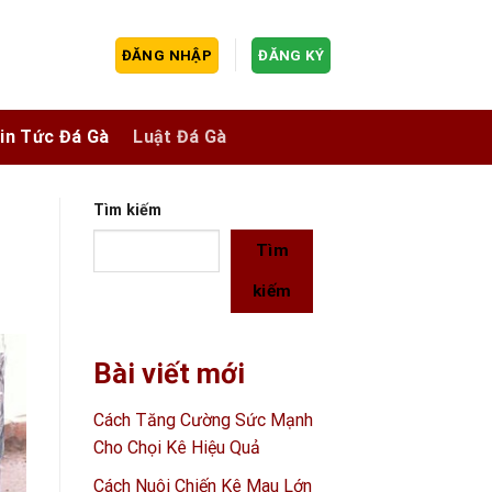
ĐĂNG NHẬP
ĐĂNG KÝ
in Tức Đá Gà
Luật Đá Gà
Tìm kiếm
Tìm
kiếm
Bài viết mới
Cách Tăng Cường Sức Mạnh
Cho Chọi Kê Hiệu Quả
Cách Nuôi Chiến Kê Mau Lớn