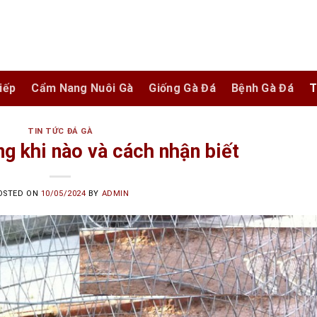
iếp
Cẩm Nang Nuôi Gà
Giống Gà Đá
Bệnh Gà Đá
T
TIN TỨC ĐÁ GÀ
ng khi nào và cách nhận biết
OSTED ON
10/05/2024
BY
ADMIN