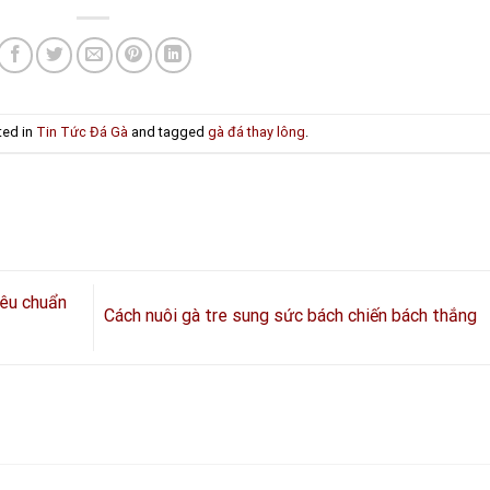
ted in
Tin Tức Đá Gà
and tagged
gà đá thay lông
.
iêu chuẩn
Cách nuôi gà tre sung sức bách chiến bách thắng