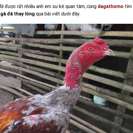
đề được rất nhiều anh em sư kê quan tâm, cùng
dagathomo
tìm
m
gà đá thay lông
qua bài viết dưới đây.