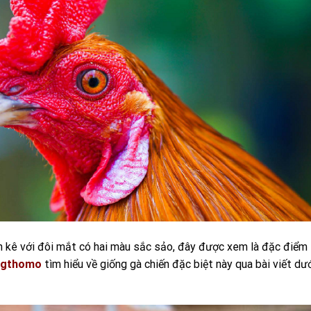
nh kê với đôi mắt có hai màu sắc sảo, đây được xem là đặc điểm
agthomo
tìm hiểu về giống gà chiến đặc biệt này qua bài viết dư