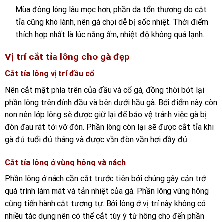
Mùa đông lông lâu mọc hơn, phần da tổn thương do cắt
tỉa cũng khó lành, nên gà chọi dễ bị sốc nhiệt. Thời điểm
thích hợp nhất là lúc nắng ấm, nhiệt độ không quá lạnh.
Vị trí cắt tỉa lông cho gà đẹp
Cắt tỉa lông vị trí đầu cổ
Nên cắt mặt phía trên của đầu và cổ gà, đồng thời bớt lại
phần lông trên đỉnh đầu và bên dưới hầu gà. Bởi điểm này còn
non nên lớp lông sẽ được giữ lại để bảo vệ tránh việc gà bị
đòn đau rát tới vỡ đòn. Phần lông còn lại sẽ được cắt tỉa khi
gà đủ tuổi đủ tháng và được vần đòn vần hơi đầy đủ.
Cắt tỉa lông ở vùng hông và nách
Phần lông ở nách cần cắt trước tiên bởi chúng gây cản trở
quá trình làm mát và tản nhiệt của gà.
Phần lông vùng hông
cũng tiến hành cắt tương tự. Bởi lông ở vị trí này không có
nhiều tác dụng nên có thể cắt tùy ý từ hông cho đến phần