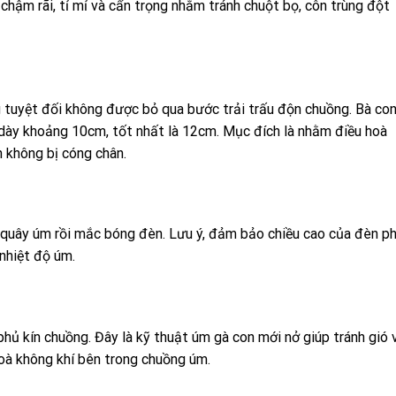
 chậm rãi, tỉ mỉ và cẩn trọng nhằm tránh chuột bọ, côn trùng đột
 tuyệt đối không được bỏ qua bước trải trấu độn chuồng. Bà co
 dày khoảng 10cm, tốt nhất là 12cm. Mục đích là nhằm điều hoà
 không bị cóng chân.
n quây úm rồi mắc bóng đèn. Lưu ý, đảm bảo chiều cao của đèn p
nhiệt độ úm.
hủ kín chuồng. Đây là kỹ thuật úm gà con mới nở giúp tránh gió 
oà không khí bên trong chuồng úm.