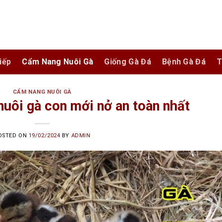
iếp
Cẩm Nang Nuôi Gà
Giống Gà Đá
Bệnh Gà Đá
T
CẨM NANG NUÔI GÀ
uôi gà con mới nở an toàn nhất
OSTED ON
19/02/2024
BY
ADMIN