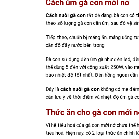
Cách úm gà con mới nở
Cách nuôi gà con
rất dễ dàng, bà con có 
theo số lượng gà con cần úm, sau đó vệ si
Tiếp theo, chuẩn bị máng ăn, máng uống tu
cần đổ đầy nước bên trong.
Bà con sử dụng đèn úm gà như đèn led, đè
thể dùng 5 đèn với công suất 250W, vào 
bảo nhiệt độ tốt nhất. Đèn hồng ngoại cần
Đây là
cách nuôi gà con
không có mẹ đảm 
cần lưu ý về thời điểm và nhiệt độ úm gà co
Thức ăn cho gà con mới n
Vì hệ tiêu hoá của gà con mới nở chưa thể
tiêu hoá. Hiện nay, có 2 loại thức ăn chính