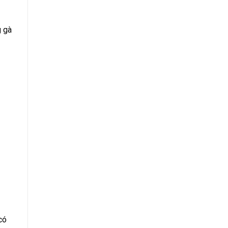
g gà
có