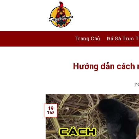
Skip
to
content
Trang Chủ
Đá Gà Trực T
Hướng dẫn cách n
P
19
Th2