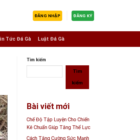
ĐĂNG NHẬP
ĐĂNG KÝ
in Tức Đá Gà
Luật Đá Gà
Tìm kiếm
Tìm
kiếm
Bài viết mới
Chế Độ Tập Luyện Cho Chiến
Kê Chuẩn Giúp Tăng Thể Lực
Cách Tăng Cường Sức Mạnh