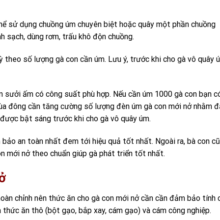
thể sử dụng chuồng úm chuyên biệt hoặc quây một phần chuồng
nh sạch, dùng rơm, trấu khô độn chuồng.
ỳ theo số lượng gà con cần úm. Lưu ý, trước khi cho gà vô quây 
n sưởi ấm có công suất phù hợp. Nếu cần úm 1000 gà con bạn c
mùa đông cần tăng cường số lượng đèn úm gà con mới nở nhằm 
 được bật sáng trước khi cho gà vô quây úm.
bảo an toàn nhất đem tới hiệu quả tốt nhất. Ngoài ra, bà con c
n mới nở theo chuẩn giúp gà phát triển tốt nhất.
ở
 hoàn chỉnh nên thức ăn cho gà con mới nở cần cần đảm bảo tính 
 là thức ăn thô (bột gạo, bắp xay, cám gạo) và cám công nghiệp.