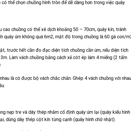
 có thể chọn chuồng hình tròn để dễ dàng hơn trong việc quây.
u cao chuồng có thể xê dịch khoảng 50 – 70cm, quây kín, tránh
tích quây úm không quá 6m2, mật độ trong chuồng là 60 gà con/m
ật, trước hết cần đo đạc diện tích chuồng cần úm, nếu diện tích
 3m. Làm vách chuồng bằng cách xẻ cót ép làm 4 miếng (2 tấm
)
nhau là có được bộ vách chắc chắn. Ghép 4 vách chuồng với nhau
ầu.
ng nẹp tre và dây thép nhằm cố định quây úm lại (quây kiểu hình
ại, dùng dây thép cột kín từng cạnh (quây hình chữ nhật).