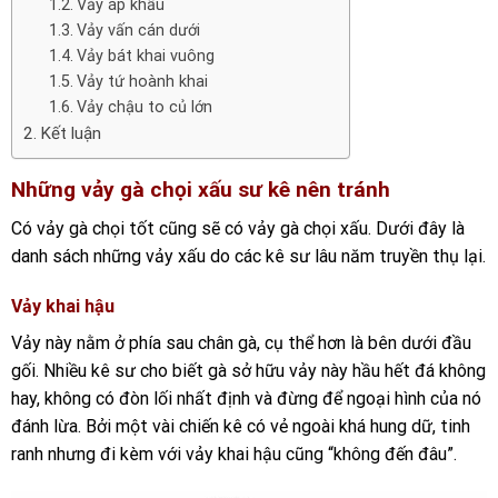
Vảy áp khẩu
Vảy vấn cán dưới
Vảy bát khai vuông
Vảy tứ hoành khai
Vảy chậu to củ lớn
Kết luận
Những vảy gà chọi xấu sư kê nên tránh
Có vảy gà chọi tốt cũng sẽ có vảy gà chọi xấu. Dưới đây là
danh sách những vảy xấu do các kê sư lâu năm truyền thụ lại.
Vảy khai hậu
Vảy này nằm ở phía sau chân gà, cụ thể hơn là bên dưới đầu
gối. Nhiều kê sư cho biết gà sở hữu vảy này hầu hết đá không
hay, không có đòn lối nhất định và đừng để ngoại hình của nó
đánh lừa. Bởi một vài chiến kê có vẻ ngoài khá hung dữ, tinh
ranh nhưng đi kèm với vảy khai hậu cũng “không đến đâu”.