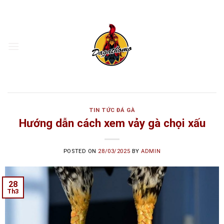
Skip
to
content
TIN TỨC ĐÁ GÀ
Hướng dẫn cách xem vảy gà chọi xấu
POSTED ON
28/03/2025
BY
ADMIN
28
Th3