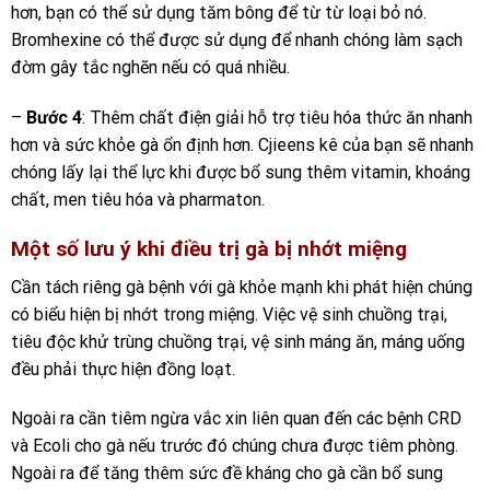
hơn, bạn có thể sử dụng tăm bông để từ từ loại bỏ nó.
Bromhexine có thể được sử dụng để nhanh chóng làm sạch
đờm gây tắc nghẽn nếu có quá nhiều.
–
Bước 4
: Thêm chất điện giải hỗ trợ tiêu hóa thức ăn nhanh
hơn và sức khỏe gà ổn định hơn. Cjieens kê của bạn sẽ nhanh
chóng lấy lại thể lực khi được bổ sung thêm vitamin, khoáng
chất, men tiêu hóa và pharmaton.
Một số lưu ý khi điều trị gà bị nhớt miệng
Cần tách riêng gà bệnh với gà khỏe mạnh khi phát hiện chúng
có biểu hiện bị nhớt trong miệng. Việc vệ sinh chuồng trại,
tiêu độc khử trùng chuồng trại, vệ sinh máng ăn, máng uống
đều phải thực hiện đồng loạt.
Ngoài ra cần tiêm ngừa vắc xin liên quan đến các bệnh CRD
và Ecoli cho gà nếu trước đó chúng chưa được tiêm phòng.
Ngoài ra để tăng thêm sức đề kháng cho gà cần bổ sung