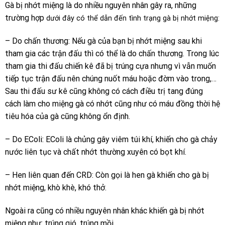
Gà bị nhớt miệng là do nhiều nguyên nhân gây ra, những
trường hợp
dưới đây có thể dẫn đến tình trạng gà bị nhớt miệng:
– Do chấn thương: Nếu gà của bạn bị nhớt miệng sau khi
tham gia các trận đấu thì có thể là do chấn thương. Trong lúc
tham gia thi đấu chiến kê đã bị trúng cựa nhưng vì vẫn muốn
tiếp tục trận đấu nên chúng nuốt máu hoặc đờm vào trong,…
Sau thi đấu sư kê cũng không có cách điều trị tang đúng
cách làm cho miệng gà có nhớt cũng như có máu đồng thời hệ
tiêu hóa của gà cũng không ổn định.
– Do EColi: EColi là chủng gây viêm túi khí, khiến cho gà chảy
nước liên tục và chất nhớt thường xuyên có bọt khí.
– Hen liên quan đến CRD: Còn gọi là hen gà khiến cho gà bị
nhớt miệng, khò khè, khó thở.
Ngoài ra cũng có nhiều nguyên nhân khác khiến gà bị nhớt
miệng như: trúng gió, trúng mồi,…