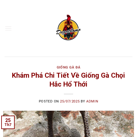
Skip
to
content
GIỐNG GÀ ĐÁ
Khám Phá Chi Tiết Về Giống Gà Chọi
Hắc Hổ Thới
POSTED ON
25/07/2025
BY
ADMIN
25
Th7