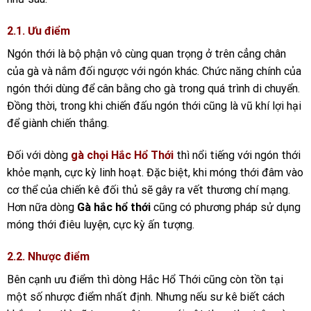
2.1. Ưu điểm
Ngón thới là bộ phận vô cùng quan trọng ở trên cẳng chân
của gà và nắm đối ngược với ngón khác. Chức năng chính của
ngón thới dùng để cân bằng cho gà trong quá trình di chuyển.
Đồng thời, trong khi chiến đấu ngón thới cũng là vũ khí lợi hại
để giành chiến thắng.
Đối với dòng
gà chọi Hắc Hổ Thới
thì nổi tiếng với ngón thới
khỏe mạnh, cực kỳ linh hoạt. Đặc biệt, khi móng thới đâm vào
cơ thể của chiến kê đối thủ sẽ gây ra vết thương chí mạng.
Hơn nữa dòng
Gà hắc hổ thới
cũng có phương pháp sử dụng
móng thới điêu luyện, cực kỳ ấn tượng.
2.2. Nhược điểm
Bên cạnh ưu điểm thì dòng Hắc Hổ Thới cũng còn tồn tại
một số nhược điểm nhất định. Nhưng nếu sư kê biết cách