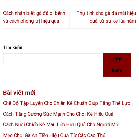
Cách nhận biết gà đá bị bệnh
Thụ tinh cho gà đá mái hiệu
và cách phòng trị hiệu quả
quả từ sư kê lâu năm
Tìm kiếm
Tìm
kiếm
Bài viết mới
Chế Độ Tập Luyện Cho Chiến Kê Chuẩn Giúp Tăng Thể Lực
Cách Tăng Cường Sức Mạnh Cho Chọi Kê Hiệu Quả
Cách Nuôi Chiến Kê Mau Lớn Hiệu Quả Cho Người Mới
Mẹo Chọi Gà Ăn Tiền Hiệu Quả Từ Các Cao Thủ