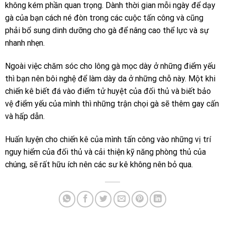
không kém phần quan trọng.
Dành thời gian mỗi ngày để dạy
gà của bạn cách né đòn trong các cuộc tấn công và cũng
phải bổ sung dinh dưỡng cho gà để nâng cao thể lực và sự
nhanh nhẹn.
Ngoài việc chăm sóc cho lông gà mọc dày ở những điểm yếu
thì bạn nên bôi nghệ để làm dày da ở những chỗ này. Một khi
chiến kê biết đá vào điểm tử huyệt của đối thủ và biết bảo
vệ điểm yếu của mình thì những trận chọi gà sẽ thêm gay cấn
và hấp dẫn.
Huấn luyện cho chiến kê của mình tấn công vào những vị trí
nguy hiểm của đối thủ và cải thiện kỹ năng phòng thủ của
chúng, sẽ rất hữu ích nên các sư kê không nên bỏ qua.