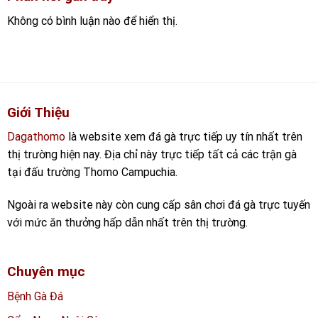
Không có bình luận nào để hiển thị.
Giới Thiệu
Dagathomo
là website xem đá gà trực tiếp uy tín nhất trên
thị trường hiện nay. Địa chỉ này trực tiếp tất cả các trận gà
tại đấu trường Thomo Campuchia.
Ngoài ra website này còn cung cấp sân chơi đá gà trực tuyến
với mức ăn thưởng hấp dẫn nhất trên thị trường.
Chuyên mục
Bệnh Gà Đá