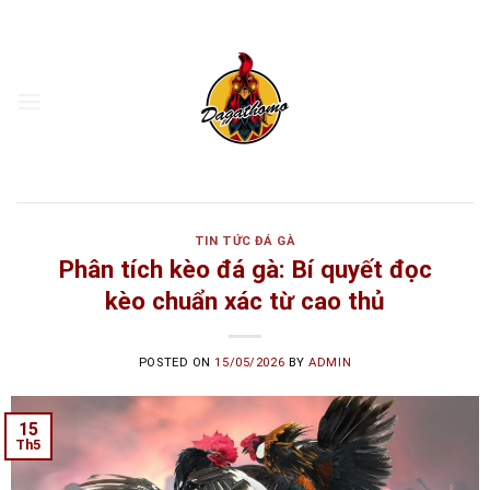
Skip
to
content
TIN TỨC ĐÁ GÀ
Phân tích kèo đá gà: Bí quyết đọc
kèo chuẩn xác từ cao thủ
POSTED ON
15/05/2026
BY
ADMIN
15
Th5