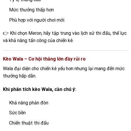
Mức thưởng thấp hơn
Phù hợp với người chơi mới
👉 Khi chọn Meron, hãy tập trung vào lịch sử thi đấu, thể lực
và khả năng tấn công của chiến kê.
Kèo Wala – Cơ hội thắng lớn đầy rủi ro
Wala đại diện cho chiến kê yếu hơn nhưng lại mang đến mức
thưởng hấp dẫn.
Khi phân tích kèo Wala, cần chú ý:
Khả năng phản đòn
Sức bền
Chiến thuật thi đấu