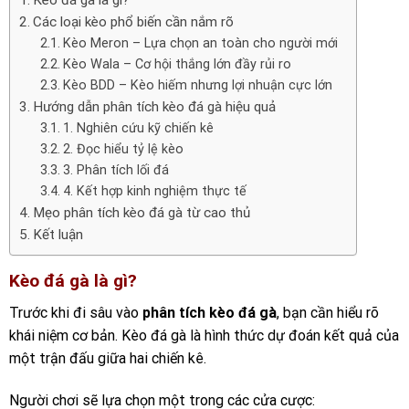
Kèo đá gà là gì?
Các loại kèo phổ biến cần nắm rõ
Kèo Meron – Lựa chọn an toàn cho người mới
Kèo Wala – Cơ hội thắng lớn đầy rủi ro
Kèo BDD – Kèo hiếm nhưng lợi nhuận cực lớn
Hướng dẫn phân tích kèo đá gà hiệu quả
1. Nghiên cứu kỹ chiến kê
2. Đọc hiểu tỷ lệ kèo
3. Phân tích lối đá
4. Kết hợp kinh nghiệm thực tế
Mẹo phân tích kèo đá gà từ cao thủ
Kết luận
Kèo đá gà là gì?
Trước khi đi sâu vào
phân tích kèo đá gà
, bạn cần hiểu rõ
khái niệm cơ bản. Kèo đá gà là hình thức dự đoán kết quả của
một trận đấu giữa hai chiến kê.
Người chơi sẽ lựa chọn một trong các cửa cược: