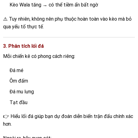
Kèo Wala tăng → có thể tiềm ẩn bất ngờ
⚠️ Tuy nhiên, không nên phụ thuộc hoàn toàn vào kèo mà bỏ
qua yếu tố thực tế.
3. Phân tích lối đá
Mỗi chiến kê có phong cách riêng:
Đá mé
Ôm đấm
Đá mu lưng
Tạt đầu
👉 Hiểu lối đá giúp bạn dự đoán diễn biến trận đấu chính xác
hơn.