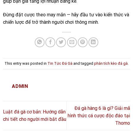
giúp bạn gia tăng lợi nhuận đáng kể.
Đừng đặt cược theo may mắn — hãy đầu tư vào kiến thức và
chiến lược để trở thành người chơi thông minh.
This entry was posted in
Tin Tức Đá Gà
and tagged
phân tích kèo đá gà
.
ADMIN
Đá gà hàng 6 là gì? Giải mã
Luật đá gà cơ bản: Hướng dẫn
hình thức cá cược độc đáo tại
chi tiết cho người mới bắt đầu
Thomo