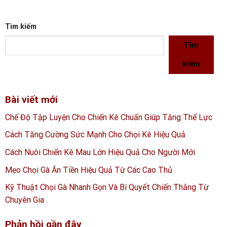
Tìm kiếm
Tìm
kiếm
Bài viết mới
Chế Độ Tập Luyện Cho Chiến Kê Chuẩn Giúp Tăng Thể Lực
Cách Tăng Cường Sức Mạnh Cho Chọi Kê Hiệu Quả
Cách Nuôi Chiến Kê Mau Lớn Hiệu Quả Cho Người Mới
Mẹo Chọi Gà Ăn Tiền Hiệu Quả Từ Các Cao Thủ
Kỹ Thuật Chọi Gà Nhanh Gọn Và Bí Quyết Chiến Thắng Từ
Chuyên Gia
Phản hồi gần đây