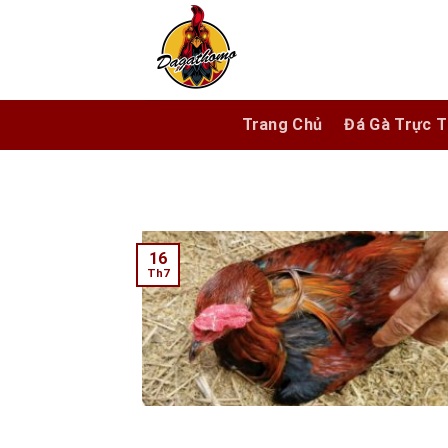
Skip
to
content
Trang Chủ
Đá Gà Trực T
16
Th7