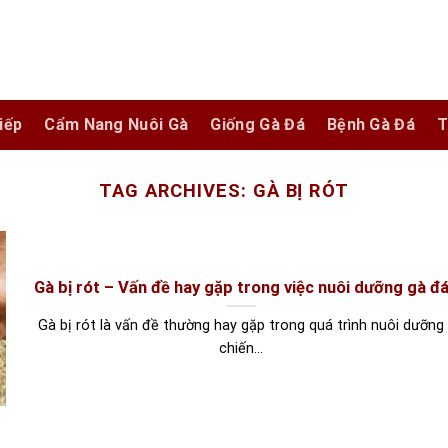
iếp
Cẩm Nang Nuôi Gà
Giống Gà Đá
Bệnh Gà Đá
T
TAG ARCHIVES:
GÀ BỊ RÓT
Gà bị rót – Vấn đề hay gặp trong việc nuôi dưỡng gà đ
Gà bị rót là vấn đề thường hay gặp trong quá trình nuôi dưỡng
chiến...