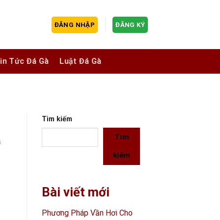
ĐĂNG NHẬP
ĐĂNG KÝ
in Tức Đá Gà
Luật Đá Gà
Tìm kiếm
Tìm
á
kiếm
Bài viết mới
Phương Pháp Vần Hơi Cho