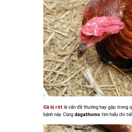
Gà bị rót
là vấn đề thường hay gặp trong qu
bệnh này. Cùng
dagathomo
tìm hiểu chi ti