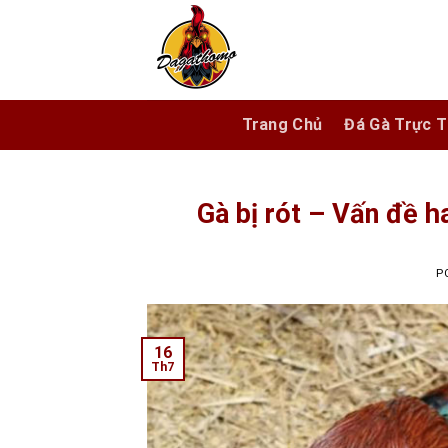
Skip
to
content
Trang Chủ
Đá Gà Trực T
Gà bị rót – Vấn đề h
P
16
Th7