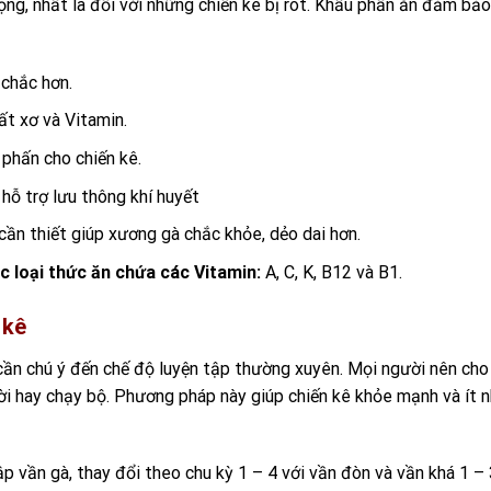
ọng, nhất là đối với những chiến kê bị rót. Khẩu phần ăn đảm bảo
 chắc hơn.
ất xơ và Vitamin.
phấn cho chiến kê.
hỗ trợ lưu thông khí huyết
ần thiết giúp xương gà chắc khỏe, dẻo dai hơn.
 loại thức ăn chứa các Vitamin:
A, C, K, B12 và B1.
 kê
cần chú ý đến chế độ luyện tập thường xuyên. Mọi người nên cho
ời hay chạy bộ. Phương pháp này giúp chiến kê khỏe mạnh và ít 
p vần gà, thay đổi theo chu kỳ 1 – 4 với vần đòn và vần khá 1 – 